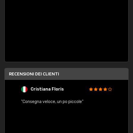
RECENSIONI DEI CLIENTI
Cristiana Floris
M
"Consegna veloce, un po piccole"
"conse
esatt