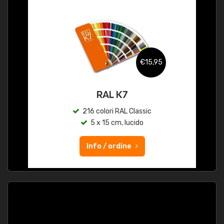
€15,95
RAL K7
216 colori RAL Classic
5 x 15 cm, lucido
Info / ordine