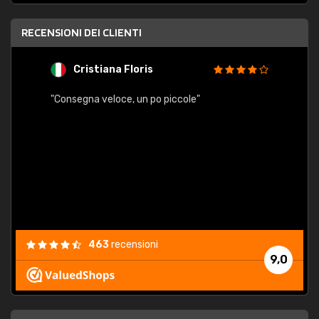
RECENSIONI DEI CLIENTI
Cristiana Floris
M
"Consegna veloce, un po piccole"
"conse
esatt
463
recensioni
9,0