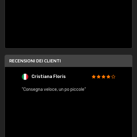
RECENSIONI DEI CLIENTI
Cristiana Floris
M
"Consegna veloce, un po piccole"
"conse
esatt