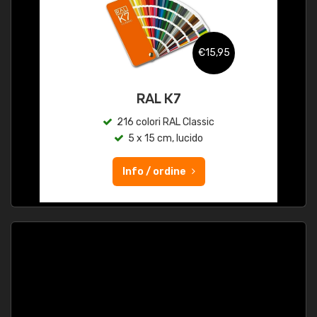
€15,95
RAL K7
216 colori RAL Classic
5 x 15 cm, lucido
Info / ordine