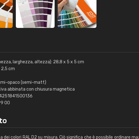
ghezza, larghezza, altezza): 28,8 x 5 x 5 cm
x 2,5 cm
 semi-opaco (semi-matt)
tiva abbinata con chiusura magnetica
): 4251841500136
 99 00
to
 dei colori RAL D2 su misura. Ciò significa che è possibile ordinare m