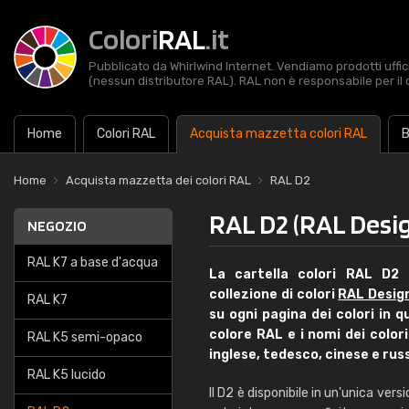
Colori
RAL
.it
Pubblicato da Whirlwind Internet. Vendiamo prodotti uffic
(nessun distributore RAL). RAL non è responsabile per il 
Home
Colori RAL
Acquista mazzetta colori RAL
B
Home
Acquista mazzetta dei colori RAL
RAL D2
RAL D2 (RAL Desi
NEGOZIO
RAL K7 a base d'acqua
La cartella colori RAL D2 
collezione di colori
RAL Desig
RAL K7
su ogni pagina dei colori in qu
colore RAL e i nomi dei colori 
RAL K5 semi-opaco
inglese, tedesco, cinese e rus
RAL K5 lucido
Il D2 è disponibile in un'unica vers