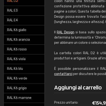
RAL D2
colori hanno una finitura semi-
confezione protettiva abbinata c
RAL E3
pagine a colori. Questa tabella d
Design possa essere trovato faci
RAL E4
(lunghezza, larghezza e altezza). 
RAL K6 giallo
Il
RAL Design
si basa sullo spazio
determina la luminosità e 'Chroma'
RAL K6 arancia
per abbinare un colore o seleziona
RAL K6 rosso
La cartella colori RAL D2 è util
produttori e artigiani. Grazie all'
RAL K6 viola
RAL K6 blu
È possibile personalizzare il R
contattarci
per discutere le possib
RAL K6 verde
Aggiungi al carrello
RAL K6 grigio
RAL K6 marrone
€
154,9
Prezzo unitario: