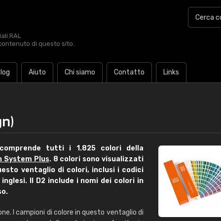
iali RAL
contenuto di questo sito.
log
Aiuto
Chi siamo
Contatto
Links
gn)
comprende tutti i 1.825 colori della
n System Plus
. 8 colori sono visualizzati
esto ventaglio di colori, inclusi i codici
inglesi. Il D2 include i nomi dei colori in
so.
€15
ione. I campioni di colore in questo ventaglio di