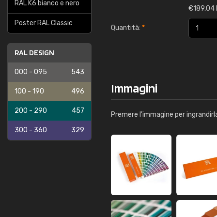
RAL K6 bianco e nero
€
189,04 
Poster RAL Classic
Quantità:
*
RAL DESIGN
000 - 095
543
Immagini
100 - 190
496
200 - 290
457
Premere l'immagine per ingrandirl
300 - 360
329