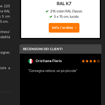
qua
RAL K7
ene 225
ore RAL
c
216 colori RAL Classic
 x 5 cm
5 x 15 cm, lucido
,5 cm.
Info / ordine
htness'
ibilità
RECENSIONI DEI CLIENTI
signer,
Cristiana Floris
itate a
"Consegna veloce, un po piccole"
"
e