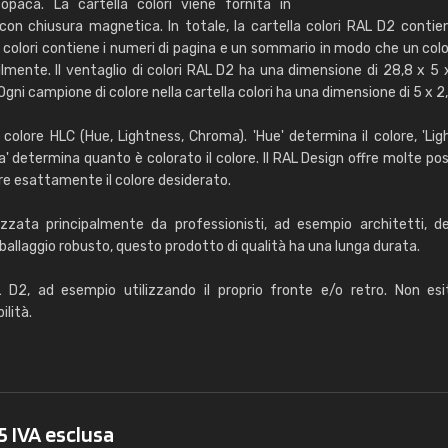
opaca. La cartella colori viene fornita in
RAL K7 a base d'ac
on chiusura magnetica. In totale, la cartella colori RAL D2 conti
ei colori contiene i numeri di pagina e un sommario in modo che un col
216 colori RAL Classi
lmente. Il ventaglio di colori RAL D2 ha una dimensione di 28,8 x 5
5 x 15 cm, lucido
Ogni campione di colore nella cartella colori ha una dimensione di 5 x 2
Info / ordine
 colore HLC (Hue, Lightness, Chroma). 'Hue' determina il colore, 'Lig
 determina quanto è colorato il colore. Il RAL Design offre molte poss
re esattamente il colore desiderato.
izzata principalmente da professionisti, ad esempio architetti, de
imballaggio robusto, questo prodotto di qualità ha una lunga durata.
Caterina Maifredi
AL D2, ad esempio utilizzando il proprio fronte e/o retro. Non es
"buon servizio"
ilità.
5 IVA esclusa