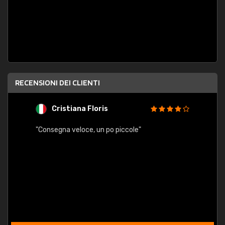
RECENSIONI DEI CLIENTI
Cristiana Floris
M
"Consegna veloce, un po piccole"
"conse
esatt