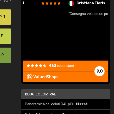
- 190
Cristiana Floris
"Consegna veloce, un po piccole"
"
P-T
e
-P
0-P
463
recensioni
9,0
BLOG COLORI RAL
Panoramica dei colori RAL più utilizzati