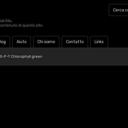
iali RAL
contenuto di questo sito.
log
Aiuto
Chi siamo
Contatto
Links
70-P-T Chlorophyll green