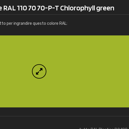
Info / ordine
e RAL 110 70 70-P-T Chlorophyll green
tto per ingrandire questo colore RAL: