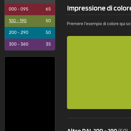
Impressione di color
000 - 095
65
100 - 190
50
Premere l'esempio di colore qui so
200 - 290
50
300 - 360
35
Altro RAL 100 - 190
(50)