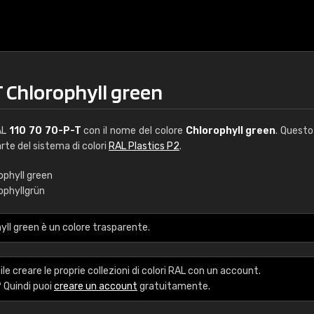
T Chlorophyll green
AL
110 70 70-P-T
con il nome del colore
Chlorophyll green
. Questo
arte del sistema di colori
RAL Plastics P2
.
ophyll green
ophyllgrün
€15
ll green è un colore trasparente.
RAL K7 a base d'ac
216 colori RAL Classi
le creare le proprie collezioni di colori RAL con un account.
5 x 15 cm, lucido
 Quindi puoi
creare un account
gratuitamente.