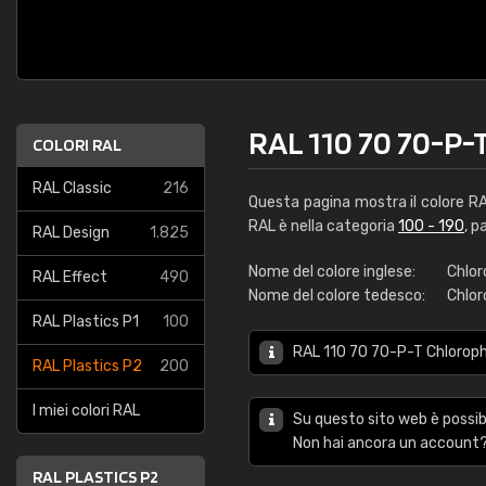
RAL 110 70 70-P-
COLORI RAL
RAL Classic
216
Questa pagina mostra il colore R
RAL è nella categoria
100 - 190
, p
RAL Design
1.825
Nome del colore inglese:
Chlor
RAL Effect
490
Nome del colore tedesco:
Chlor
RAL Plastics P1
100
RAL 110 70 70-P-T Chlorophy
RAL Plastics P2
200
I miei colori RAL
Su questo sito web è possibi
Non hai ancora un account?
RAL PLASTICS P2