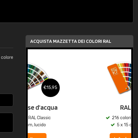
ACQUISTA MAZZETTA DEI COLORI RAL
 colore
,95
€15,95
qua
RAL K7
c
216 colori RAL Classic
5 x 15 cm, lucido