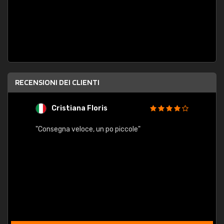
RECENSIONI DEI CLIENTI
Cristiana Floris
M
"Consegna veloce, un po piccole"
"conse
esatt