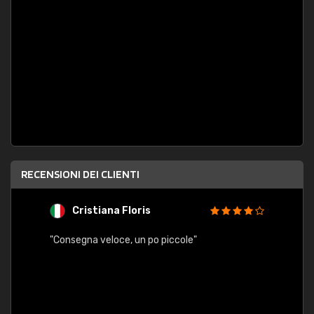
RECENSIONI DEI CLIENTI
Cristiana Floris
M
"Consegna veloce, un po piccole"
"conse
esatt