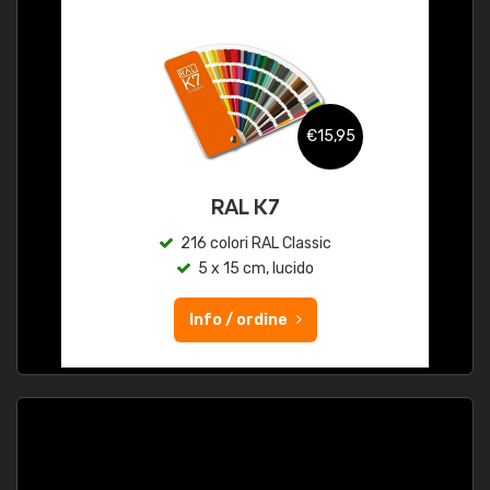
€15,95
RAL K7
216 colori RAL Classic
5 x 15 cm, lucido
Info / ordine