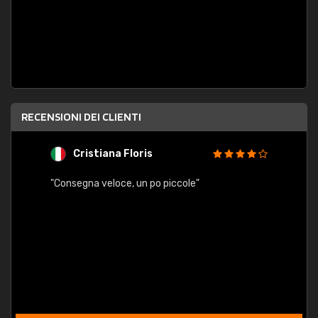
RECENSIONI DEI CLIENTI
Cristiana Floris
M
"Consegna veloce, un po piccole"
"conse
esatt