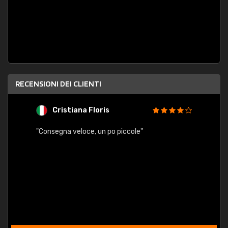
RECENSIONI DEI CLIENTI
Cristiana Floris
M
"Consegna veloce, un po piccole"
"conse
esatt