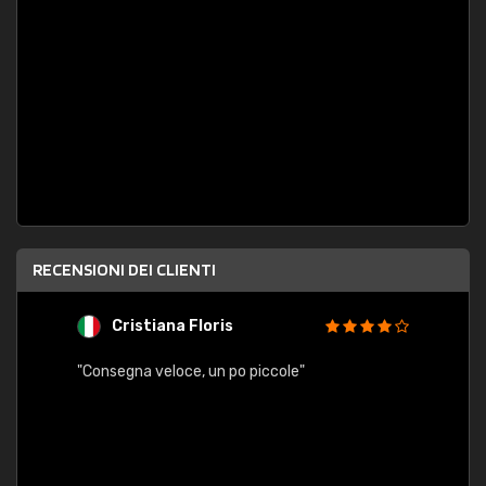
RECENSIONI DEI CLIENTI
Cristiana Floris
M
"Consegna veloce, un po piccole"
"conse
esatt