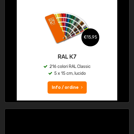
€15,95
RAL K7
216 colori RAL Classic
5 x 15 cm, lucido
Info / ordine