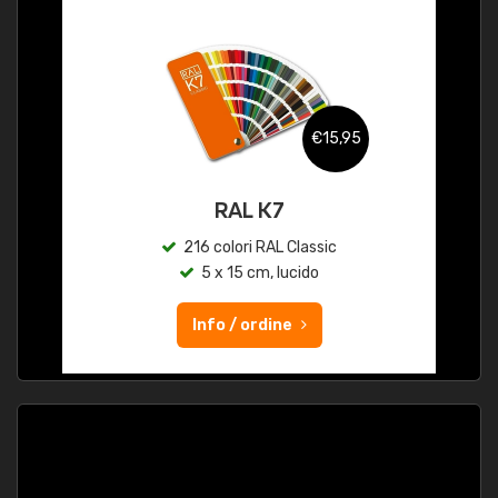
€15,95
RAL K7
216 colori RAL Classic
5 x 15 cm, lucido
Info / ordine