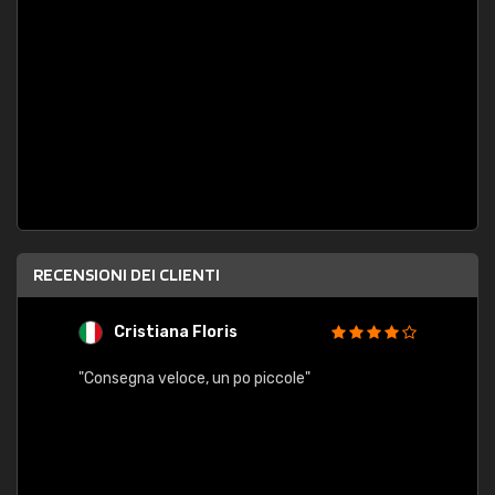
RECENSIONI DEI CLIENTI
Cristiana Floris
M
"Consegna veloce, un po piccole"
"conse
esatt