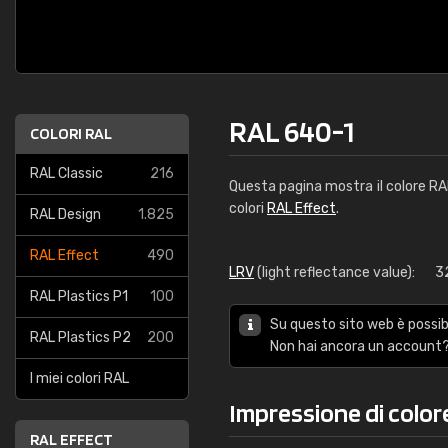
RAL 640-1
COLORI RAL
RAL Classic
216
Questa pagina mostra il colore R
colori
RAL Effect
.
RAL Design
1.825
RAL Effect
490
LRV
(light reflectance value):
3
RAL Plastics P1
100
Su questo sito web è possibi
RAL Plastics P2
200
Non hai ancora un account?
I miei colori RAL
Impressione di colo
RAL EFFECT