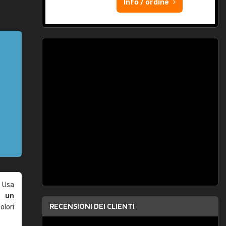
Info / ordine
 Usa
e un
RECENSIONI DEI CLIENTI
olori