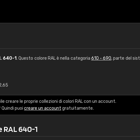
AL
640-1
. Questo colore RAL è nella categoria
610 - 690
, parte del si
2,65
€15
le creare le proprie collezioni di colori RAL con un account.
RAL K7 a base d'ac
 Quindi puoi
creare un account
gratuitamente.
216 colori RAL Classi
re RAL 640-1
5 x 15 cm, lucido