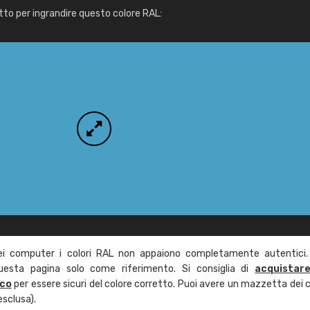
Info / ordine
tto per ingrandire questo colore RAL:
ei computer i colori RAL non appaiono completamente autentici.
questa pagina solo come riferimento. Si consiglia di
acquistar
ico
per essere sicuri del colore corretto. Puoi avere un mazzetta dei c
esclusa).