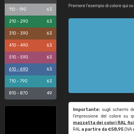
Premere l'esempio di colore qui so
110 - 190
63
210 - 290
63
310 - 390
63
410 - 490
63
510 - 590
63
610 - 690
63
710 - 790
63
810 - 870
49
Importante:
sugli schermi d
l'impressione del colore su 
mazzetta dei colori RAL fis
RAL
a partire da €58,95
(IVA 