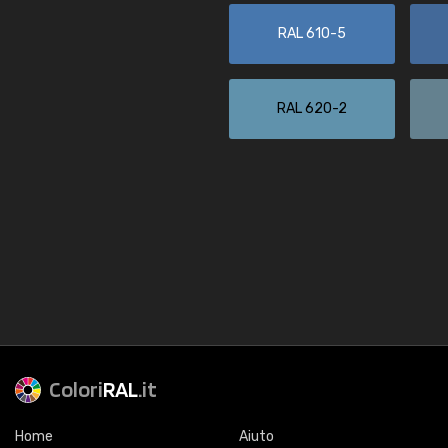
RAL 610-5
RAL 620-2
Colori
RAL
.it
Home
Aiuto