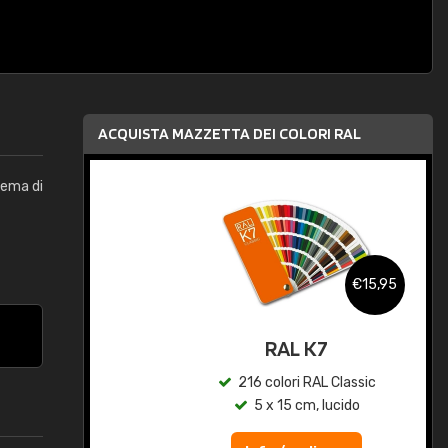
ACQUISTA MAZZETTA DEI COLORI RAL
stema di
,95
€15,95
qua
RAL K7
c
216 colori RAL Classic
5 x 15 cm, lucido