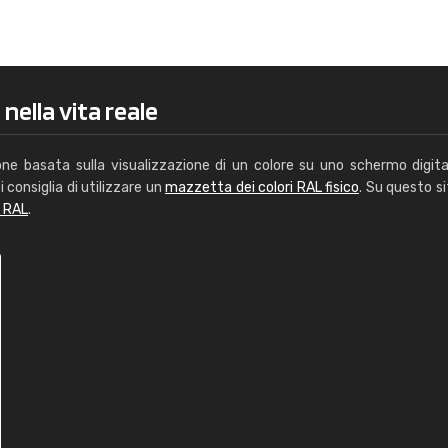
Caterina Maifredi
"buon servizio"
nella vita reale
one basata sulla visualizzazione di un colore su uno schermo digita
i consiglia di utilizzare un
mazzetta dei colori RAL fisico
. Su questo si
i RAL
.