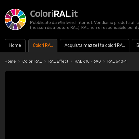
Colori
RAL
.it
Pubblicato da Whirlwind Internet. Vendiamo prodotti uffic
(nessun distributore RAL). RAL non è responsabile per il 
Home
Colori RAL
Acquista mazzetta colori RAL
B
Home
Colori RAL
RAL Effect
RAL 610 - 690
RAL 640-1