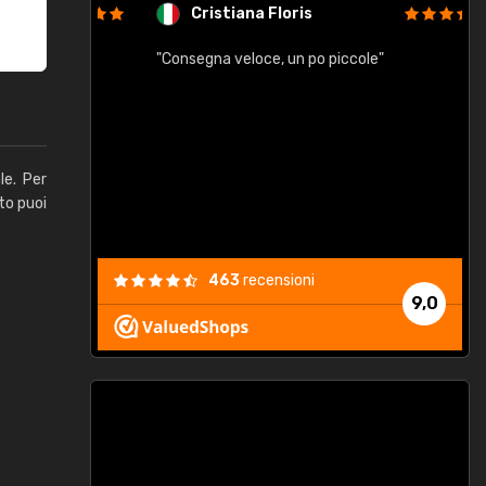
Cristiana Floris
"Consegna veloce, un po piccole"
"
e
le. Per
to puoi
463
recensioni
9,0