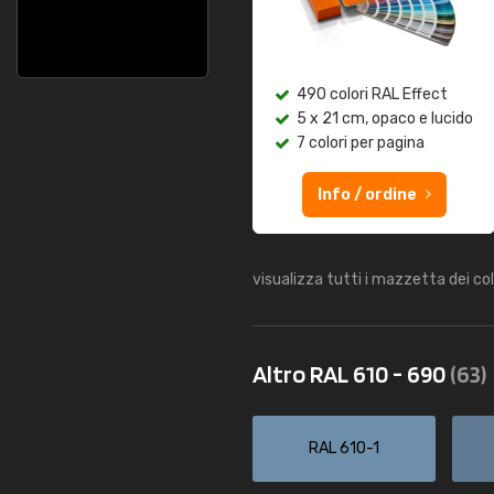
490 colori RAL Effect
5 x 21 cm, opaco e lucido
7 colori per pagina
Info / ordine
visualizza tutti i mazzetta dei co
Altro RAL 610 - 690
(63)
RAL 610-1