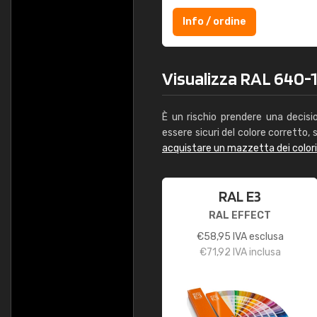
Info / ordine
Visualizza RAL 640-1 
È un rischio prendere una decisi
essere sicuri del colore corretto, s
acquistare un mazzetta dei color
RAL E3
RAL EFFECT
€
58,95
IVA esclusa
€
71,92
IVA inclusa