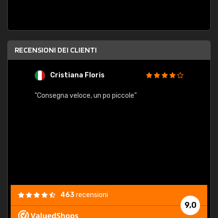
RECENSIONI DEI CLIENTI
Cristiana Floris
M
"Consegna veloce, un po piccole"
"conse
esatt
463
recensioni
9,0