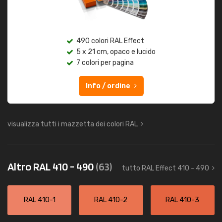
490 colori RAL Effect
5 x 21 cm, opaco e lucido
7 colori per pagina
Info / ordine
visualizza tutti i mazzetta dei colori RAL
Altro RAL 410 - 490
(63)
tutto RAL Effect 410 - 490
RAL 410-1
RAL 410-2
RAL 410-3