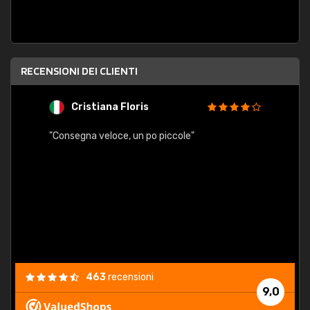
RECENSIONI DEI CLIENTI
Cristiana Floris
M
"Consegna veloce, un po piccole"
"conse
esatt
463
recensioni
9,0