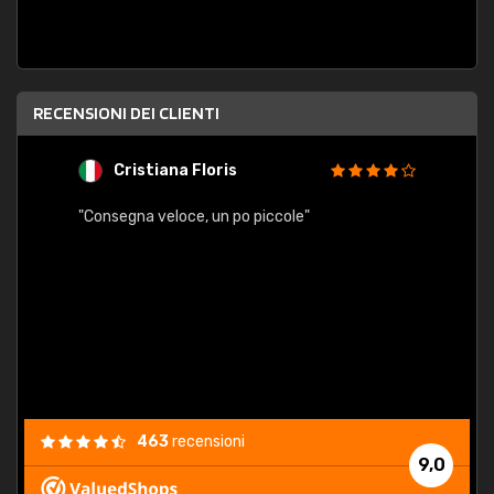
RECENSIONI DEI CLIENTI
Cristiana Floris
M
"Consegna veloce, un po piccole"
"conse
esatt
463
recensioni
9,0