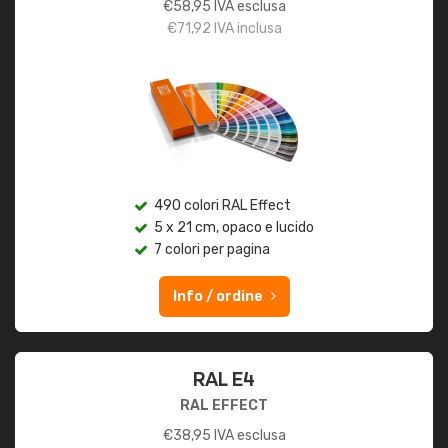
€
58,95
IVA esclusa
€
71,92
IVA inclusa
490 colori RAL Effect
5 x 21 cm, opaco e lucido
7 colori per pagina
Info / ordine
RAL E4
RAL EFFECT
€
38,95
IVA esclusa