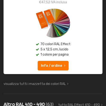
€
47,52
IVA inclusa
70 colori RAL Effect
5 x 12,5 cm, lucido
1 colore per pagina
Info / ordine
visualizza tutti i mazzetta dei colori RAL
Altro RAL 410 - 490
(63)
tutto RAL Effect 410 - 490