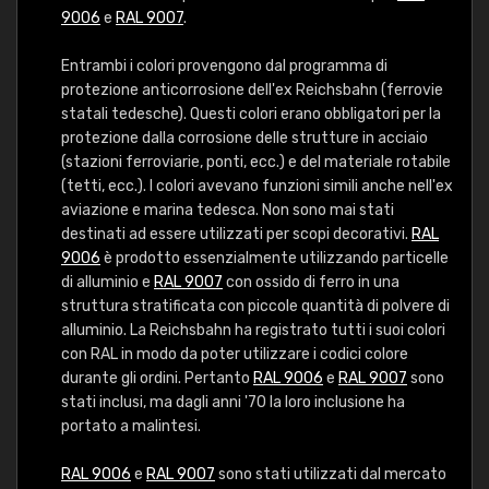
9006
e
RAL 9007
.
Entrambi i colori provengono dal programma di
protezione anticorrosione dell'ex Reichsbahn (ferrovie
statali tedesche). Questi colori erano obbligatori per la
protezione dalla corrosione delle strutture in acciaio
(stazioni ferroviarie, ponti, ecc.) e del materiale rotabile
(tetti, ecc.). I colori avevano funzioni simili anche nell'ex
aviazione e marina tedesca. Non sono mai stati
destinati ad essere utilizzati per scopi decorativi.
RAL
9006
è prodotto essenzialmente utilizzando particelle
di alluminio e
RAL 9007
con ossido di ferro in una
struttura stratificata con piccole quantità di polvere di
alluminio. La Reichsbahn ha registrato tutti i suoi colori
con RAL in modo da poter utilizzare i codici colore
durante gli ordini. Pertanto
RAL 9006
e
RAL 9007
sono
stati inclusi, ma dagli anni '70 la loro inclusione ha
portato a malintesi.
RAL 9006
e
RAL 9007
sono stati utilizzati dal mercato