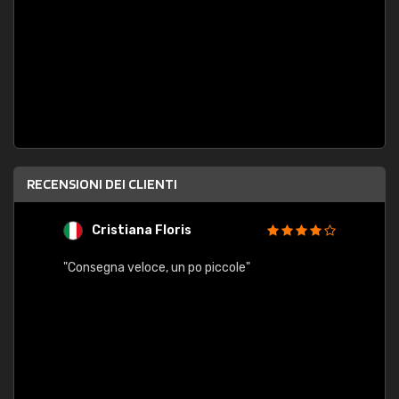
RECENSIONI DEI CLIENTI
Cristiana Floris
M
"Consegna veloce, un po piccole"
"conse
esatt