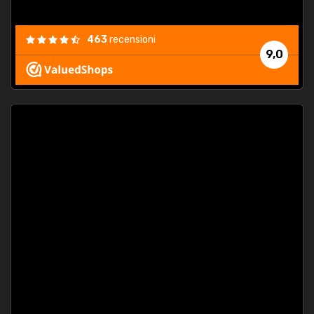
463
recensioni
9,0