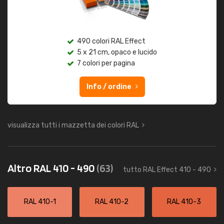
490 colori RAL Effect
5 x 21 cm, opaco e lucido
7 colori per pagina
Info / ordine
visualizza tutti i mazzetta dei colori RAL
Altro RAL 410 - 490
(63)
tutto RAL Effect 410 - 490
RAL 410-1
RAL 410-2
RAL 410-3