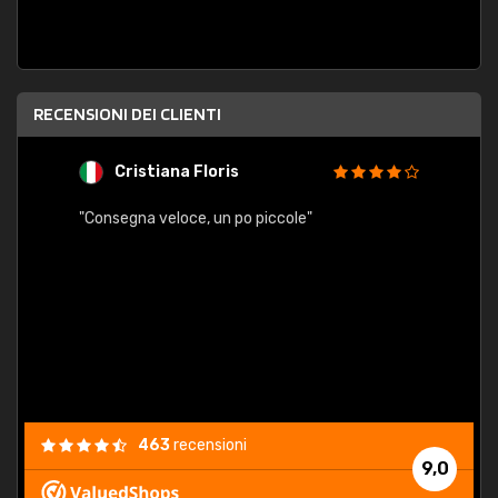
RECENSIONI DEI CLIENTI
Cristiana Floris
M
"Consegna veloce, un po piccole"
"conse
esatt
463
recensioni
9,0