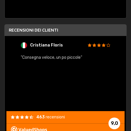
RECENSIONI DEI CLIENTI
Cristiana Floris
M
"Consegna veloce, un po piccole"
"conse
esatt
463
recensioni
9,0