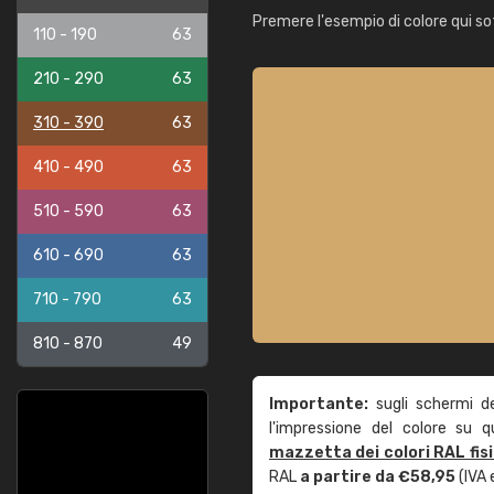
Premere l'esempio di colore qui so
110 - 190
63
210 - 290
63
310 - 390
63
410 - 490
63
510 - 590
63
610 - 690
63
710 - 790
63
810 - 870
49
Importante:
sugli schermi d
l'impressione del colore su 
mazzetta dei colori RAL fis
RAL
a partire da €58,95
(IVA 