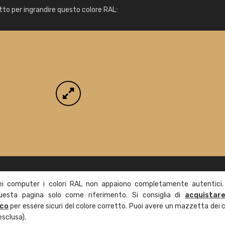
Info / ordine
tto per ingrandire questo colore RAL:
ei computer i colori RAL non appaiono completamente autentici.
questa pagina solo come riferimento. Si consiglia di
acquistar
ico
per essere sicuri del colore corretto. Puoi avere un mazzetta dei c
esclusa).