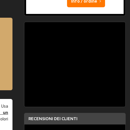
Info / ordine
 Usa
e un
RECENSIONI DEI CLIENTI
olori