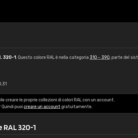
AL
320-1
. Questo colore RAL è nella categoria
310 - 390
, parte del sis
0,31
€15
le creare le proprie collezioni di colori RAL con un account.
RAL K7 a base d'ac
 Quindi puoi
creare un account
gratuitamente.
216 colori RAL Classi
e RAL 320-1
5 x 15 cm, lucido