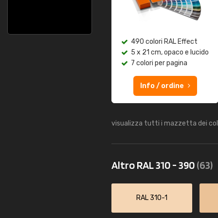
490 colori RAL Effect
5 x 21 cm, opaco e lucido
7 colori per pagina
Info / ordine
visualizza tutti i mazzetta dei co
Altro RAL 310 - 390
(63)
RAL 310-1