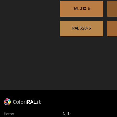
RAL 310-5
RAL 320-3
Colori
RAL
.it
Home
Aiuto