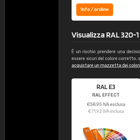
Info / ordine
Visualizza RAL 320-1 
È un rischio prendere una decisi
essere sicuri del colore corretto, s
acquistare un mazzetta dei color
RAL E3
RAL EFFECT
€
58,95
IVA esclusa
€
71,92
IVA inclusa