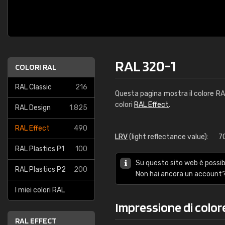
RAL 320-1
COLORI RAL
RAL Classic
216
Questa pagina mostra il colore R
colori
RAL Effect
.
RAL Design
1.825
RAL Effect
490
LRV
(light reflectance value):
7
RAL Plastics P1
100
Su questo sito web è possibi
RAL Plastics P2
200
Non hai ancora un account?
I miei colori RAL
Impressione di color
RAL EFFECT