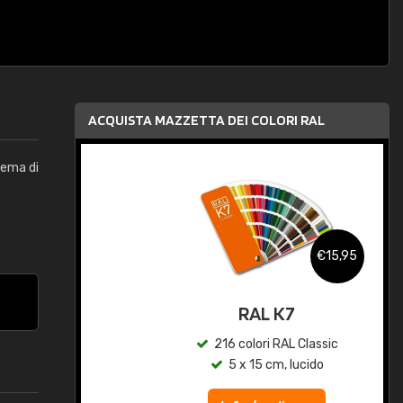
ACQUISTA MAZZETTA DEI COLORI RAL
tema di
,95
€15,95
qua
RAL K7
c
216 colori RAL Classic
5 x 15 cm, lucido