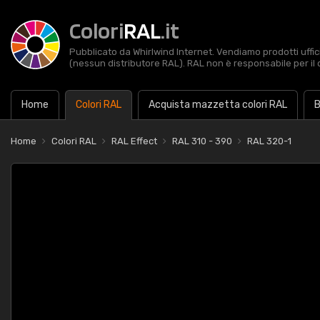
Colori
RAL
.it
Pubblicato da Whirlwind Internet. Vendiamo prodotti uffic
(nessun distributore RAL). RAL non è responsabile per il 
Home
Colori RAL
Acquista mazzetta colori RAL
B
Home
Colori RAL
RAL Effect
RAL 310 - 390
RAL 320-1