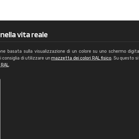
Caterina Maifredi
"buon servizio"
nella vita reale
one basata sulla visualizzazione di un colore su uno schermo digita
i consiglia di utilizzare un
mazzetta dei colori RAL fisico
. Su questo si
i RAL
.