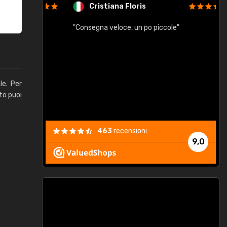
Cristiana Floris
"Consegna veloce, un po piccole"
"
e
le. Per
to puoi
463
recensioni
9,0