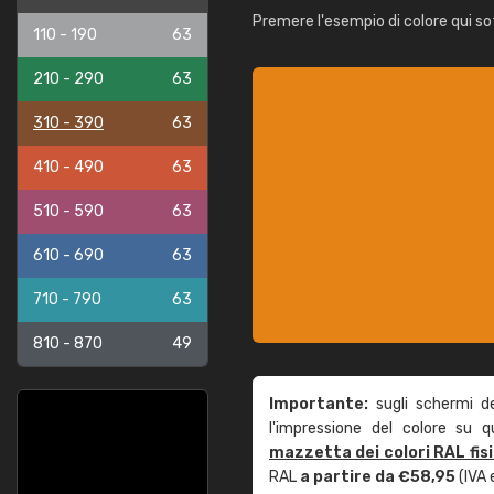
Premere l'esempio di colore qui so
110 - 190
63
210 - 290
63
310 - 390
63
410 - 490
63
510 - 590
63
610 - 690
63
710 - 790
63
810 - 870
49
Importante:
sugli schermi d
l'impressione del colore su 
mazzetta dei colori RAL fis
RAL
a partire da €58,95
(IVA 