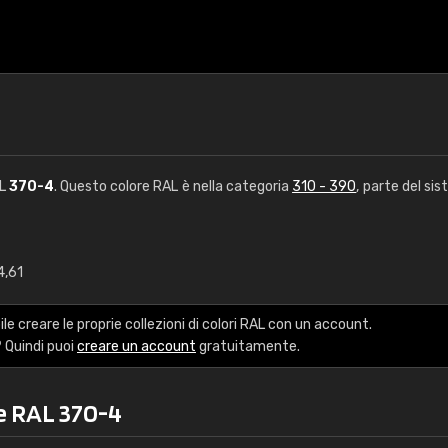
AL
370-4
. Questo colore RAL è nella categoria
310 - 390
, parte del si
4,61
€15
le creare le proprie collezioni di colori RAL con un account.
RAL K7 a base d'ac
 Quindi puoi
creare un account
gratuitamente.
216 colori RAL Classi
re RAL 370-4
5 x 15 cm, lucido