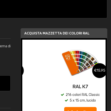
ACQUISTA MAZZETTA DEI COLORI RAL
stema di
,95
€15,95
qua
RAL K7
c
216 colori RAL Classic
5 x 15 cm, lucido