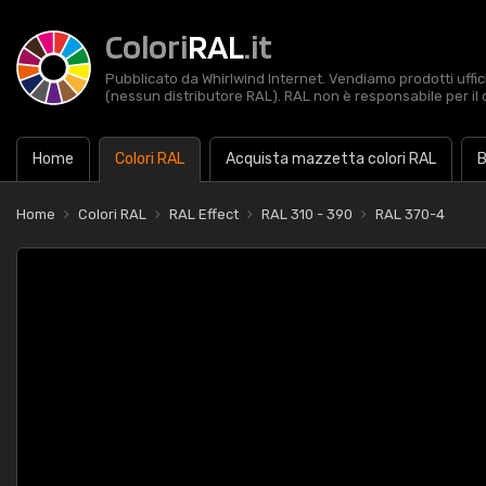
Colori
RAL
.it
Pubblicato da Whirlwind Internet. Vendiamo prodotti uffic
(nessun distributore RAL). RAL non è responsabile per il 
Home
Colori RAL
Acquista mazzetta colori RAL
B
Home
Colori RAL
RAL Effect
RAL 310 - 390
RAL 370-4