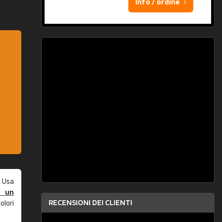
Info / ordine
 Usa
e un
RECENSIONI DEI CLIENTI
olori