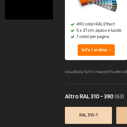
490 colori RAL Effect
5 x 21 cm, opaco e lucido
7 colori per pagina
Info / ordine
visualizza tutti i mazzetta dei co
Altro RAL 310 - 390
(63)
RAL 310-1