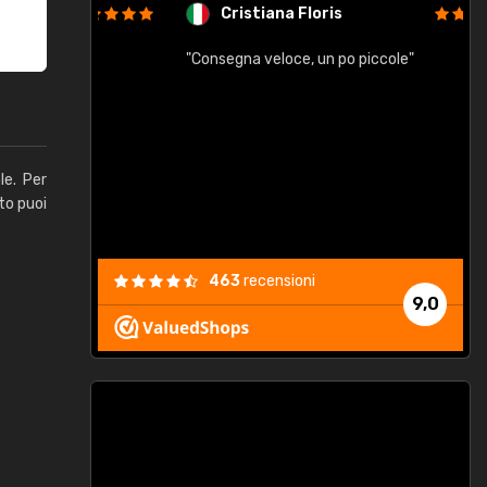
Cristiana Floris
"Consegna veloce, un po piccole"
"
e
le. Per
to puoi
463
recensioni
9,0