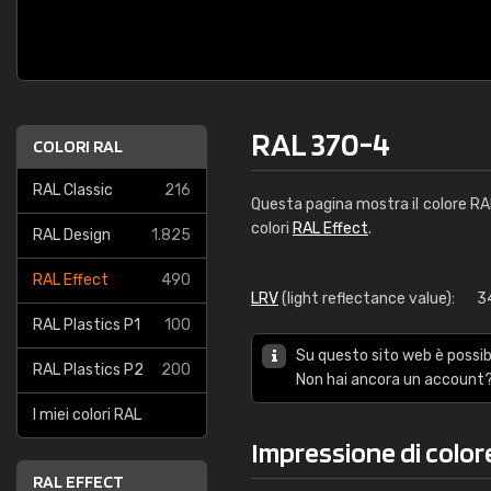
RAL 370-4
COLORI RAL
RAL Classic
216
Questa pagina mostra il colore R
colori
RAL Effect
.
RAL Design
1.825
RAL Effect
490
LRV
(light reflectance value):
3
RAL Plastics P1
100
Su questo sito web è possibi
RAL Plastics P2
200
Non hai ancora un account?
I miei colori RAL
Impressione di colo
RAL EFFECT