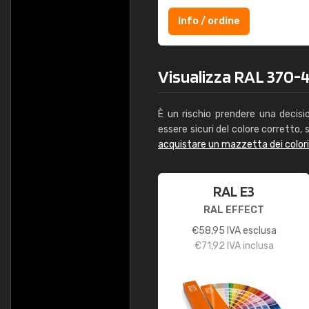
Info / ordine
Visualizza RAL 370-4 
È un rischio prendere una decisi
essere sicuri del colore corretto, s
acquistare un mazzetta dei color
RAL E3
RAL EFFECT
€
58,95
IVA esclusa
€
71,92
IVA inclusa