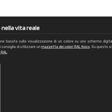
Caterina Maifredi
"buon servizio"
nella vita reale
one basata sulla visualizzazione di un colore su uno schermo digita
i consiglia di utilizzare un
mazzetta dei colori RAL fisico
. Su questo si
i RAL
.