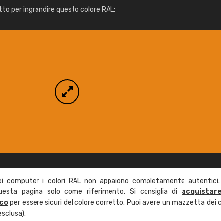
Info / ordine
tto per ingrandire questo colore RAL:
ei computer i colori RAL non appaiono completamente autentici.
questa pagina solo come riferimento. Si consiglia di
acquistar
ico
per essere sicuri del colore corretto. Puoi avere un mazzetta dei c
esclusa).