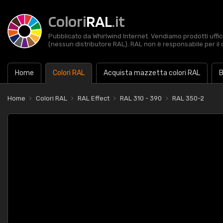
Colori
RAL
.it
Pubblicato da Whirlwind Internet. Vendiamo prodotti uffic
(nessun distributore RAL). RAL non è responsabile per il 
Home
Colori RAL
Acquista mazzetta colori RAL
B
Home
Colori RAL
RAL Effect
RAL 310 - 390
RAL 350-2