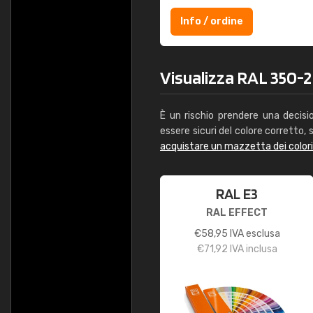
Info / ordine
Visualizza RAL 350-2 
È un rischio prendere una decisi
essere sicuri del colore corretto, s
acquistare un mazzetta dei color
RAL E3
RAL EFFECT
€
58,95
IVA esclusa
€
71,92
IVA inclusa