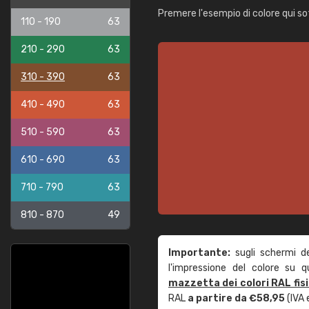
Premere l'esempio di colore qui so
110 - 190
63
210 - 290
63
310 - 390
63
410 - 490
63
510 - 590
63
610 - 690
63
710 - 790
63
810 - 870
49
Importante:
sugli schermi d
l'impressione del colore su 
mazzetta dei colori RAL fis
RAL
a partire da €58,95
(IVA 