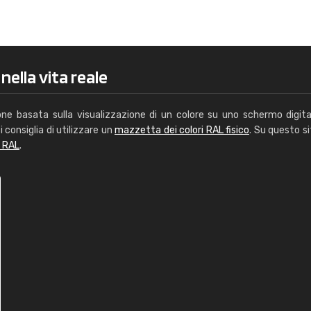
Caterina Maifredi
"buon servizio"
nella vita reale
one basata sulla visualizzazione di un colore su uno schermo digita
i consiglia di utilizzare un
mazzetta dei colori RAL fisico
. Su questo si
i RAL
.