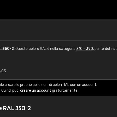
AL
350-2
. Questo colore RAL è nella categoria
310 - 390
, parte del si
4,05
€15
le creare le proprie collezioni di colori RAL con un account.
RAL K7 a base d'ac
 Quindi puoi
creare un account
gratuitamente.
216 colori RAL Classi
e RAL 350-2
5 x 15 cm, lucido