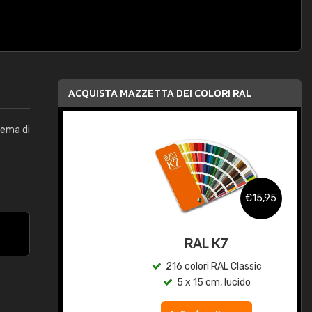
ACQUISTA MAZZETTA DEI COLORI RAL
stema di
,95
€15,95
qua
RAL K7
c
216 colori RAL Classic
5 x 15 cm, lucido