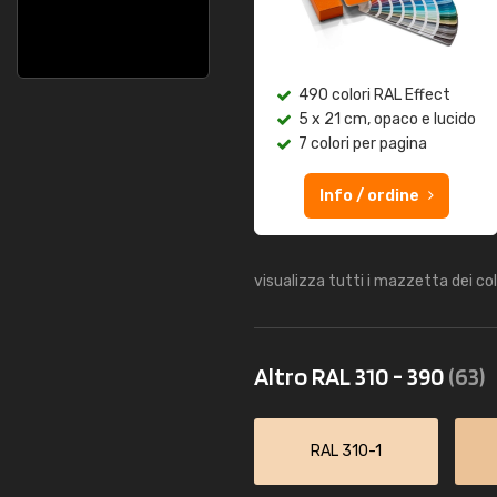
490 colori RAL Effect
5 x 21 cm, opaco e lucido
7 colori per pagina
Info / ordine
visualizza tutti i mazzetta dei co
Altro RAL 310 - 390
(63)
RAL 310-1