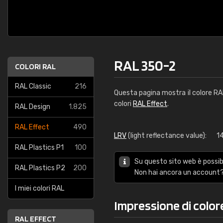
RAL 350-2
COLORI RAL
RAL Classic
216
Questa pagina mostra il colore R
colori
RAL Effect
.
RAL Design
1.825
RAL Effect
490
LRV
(light reflectance value):
1
RAL Plastics P1
100
Su questo sito web è possibi
RAL Plastics P2
200
Non hai ancora un account?
I miei colori RAL
Impressione di color
RAL EFFECT