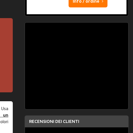
Info / ordine
 Usa
e un
RECENSIONI DEI CLIENTI
olori