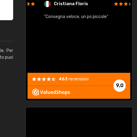
Cristiana Floris
"Consegna veloce, un po piccole"
"
e
le. Per
to puoi
463
recensioni
9,0