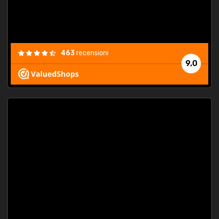
463
recensioni
9,0