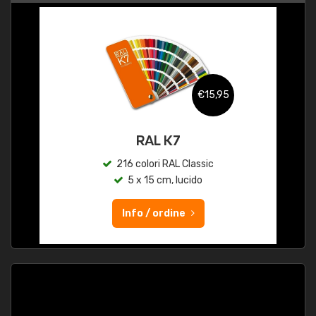
€15,95
RAL K7
216 colori RAL Classic
5 x 15 cm, lucido
Info / ordine