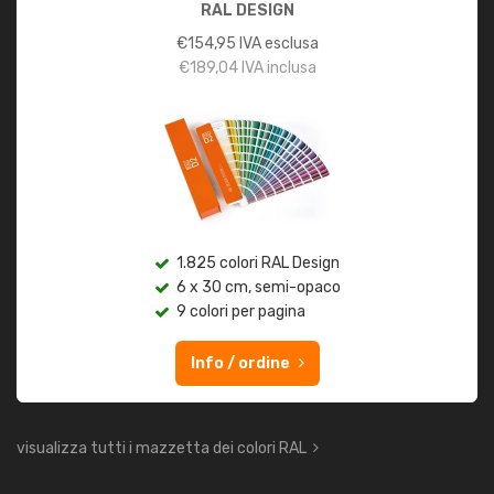
RAL DESIGN
€
154,95
IVA esclusa
€
189,04
IVA inclusa
1.825 colori RAL Design
6 x 30 cm, semi-opaco
9 colori per pagina
Info / ordine
visualizza tutti i mazzetta dei colori RAL