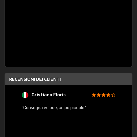
RECENSIONI DEI CLIENTI
Cristiana Floris
M
"Consegna veloce, un po piccole"
"conse
esatt