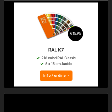
€15,95
RAL K7
216 colori RAL Classic
5 x 15 cm, lucido
Info / ordine