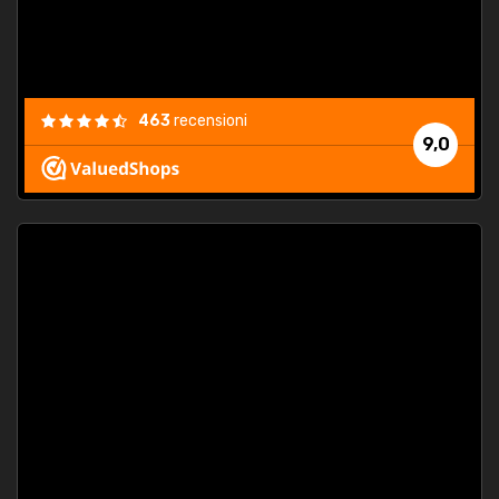
463
recensioni
9,0