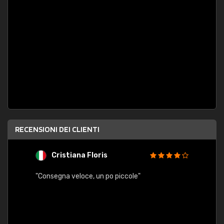
RECENSIONI DEI CLIENTI
Cristiana Floris
M
"Consegna veloce, un po piccole"
"conse
esatt