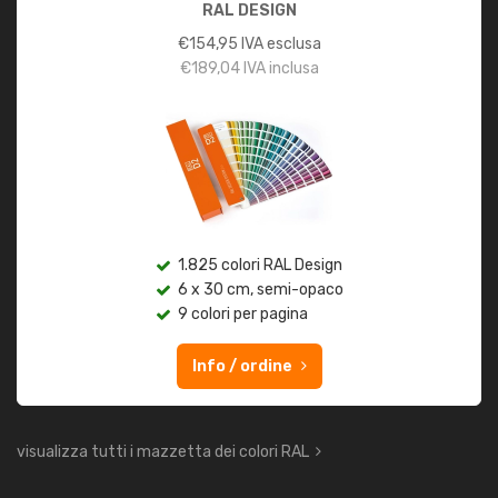
RAL DESIGN
€
154,95
IVA esclusa
€
189,04
IVA inclusa
1.825 colori RAL Design
6 x 30 cm, semi-opaco
9 colori per pagina
Info / ordine
visualizza tutti i mazzetta dei colori RAL