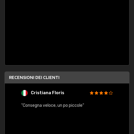
RECENSIONI DEI CLIENTI
Cristiana Floris
M
"Consegna veloce, un po piccole"
"conse
esatt