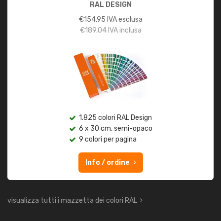
RAL DESIGN
€
154,95
IVA esclusa
€
189,04
IVA inclusa
1.825 colori RAL Design
6 x 30 cm, semi-opaco
9 colori per pagina
Info / ordine
visualizza tutti i mazzetta dei colori RAL