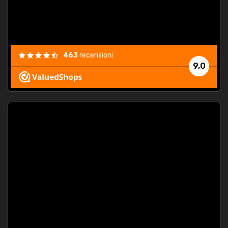
463
recensioni
9,0