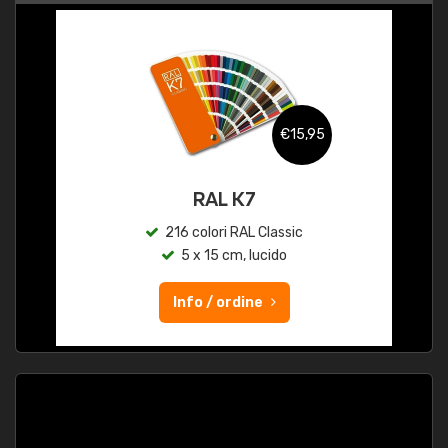
€15,95
RAL K7
216 colori RAL Classic
5 x 15 cm, lucido
Info / ordine