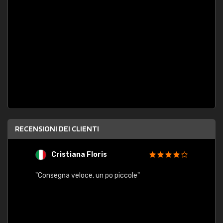
RECENSIONI DEI CLIENTI
Cristiana Floris
M
"Consegna veloce, un po piccole"
"conse
esatt