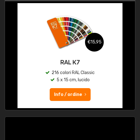
€15,95
RAL K7
216 colori RAL Classic
5 x 15 cm, lucido
Info / ordine