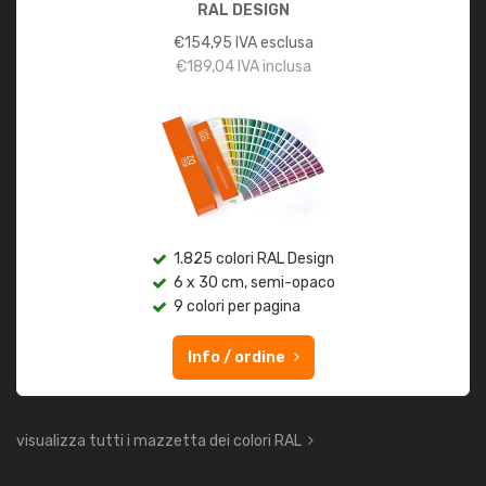
RAL DESIGN
€
154,95
IVA esclusa
€
189,04
IVA inclusa
1.825 colori RAL Design
6 x 30 cm, semi-opaco
9 colori per pagina
Info / ordine
visualizza tutti i mazzetta dei colori RAL