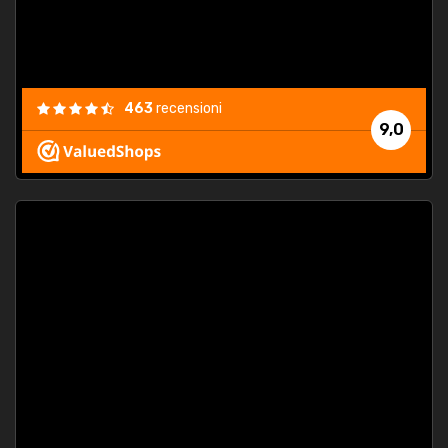
463
recensioni
9,0