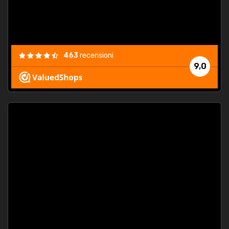
463
recensioni
9,0