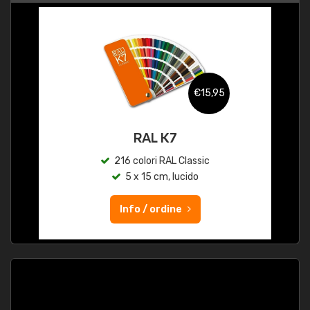
€15,95
RAL K7
216 colori RAL Classic
5 x 15 cm, lucido
Info / ordine