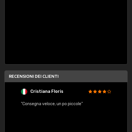
RECENSIONI DEI CLIENTI
Cristiana Floris
M
"Consegna veloce, un po piccole"
"conse
esatt