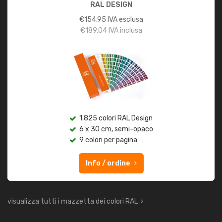
RAL DESIGN
€
154,95
IVA esclusa
€
189,04
IVA inclusa
1.825 colori RAL Design
6 x 30 cm, semi-opaco
9 colori per pagina
Info / ordine
visualizza tutti i mazzetta dei colori RAL