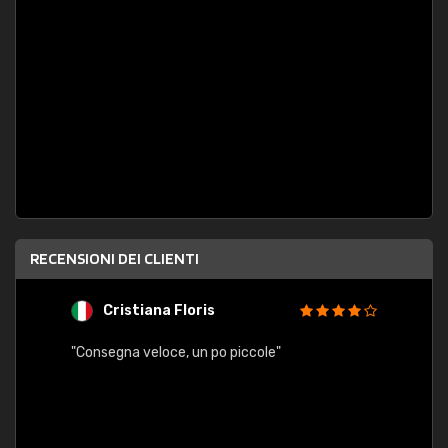
RECENSIONI DEI CLIENTI
Cristiana Floris
M
"Consegna veloce, un po piccole"
"conse
esatt