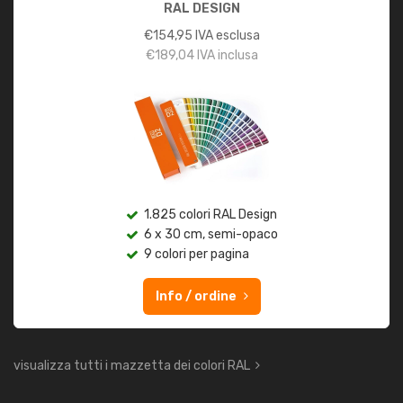
RAL DESIGN
€
154,95
IVA esclusa
€
189,04
IVA inclusa
1.825 colori RAL Design
6 x 30 cm, semi-opaco
9 colori per pagina
Info / ordine
visualizza tutti i mazzetta dei colori RAL