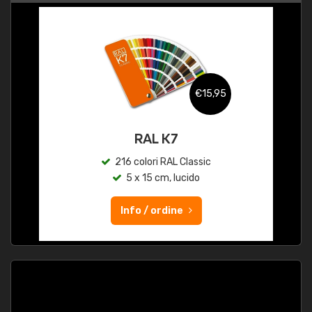
€15,95
RAL K7
216 colori RAL Classic
5 x 15 cm, lucido
Info / ordine