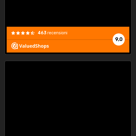
463
recensioni
9,0