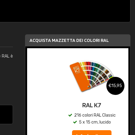
ACQUISTA MAZZETTA DEI COLORI RAL
e RAL è
,95
€15,95
qua
RAL K7
c
216 colori RAL Classic
5 x 15 cm, lucido