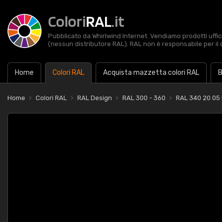
Colori
RAL
.it
Pubblicato da Whirlwind Internet. Vendiamo prodotti uffic
(nessun distributore RAL). RAL non è responsabile per il 
Home
Colori RAL
Acquista mazzetta colori RAL
B
Home
Colori RAL
RAL Design
RAL 300 - 360
RAL 340 20 05 