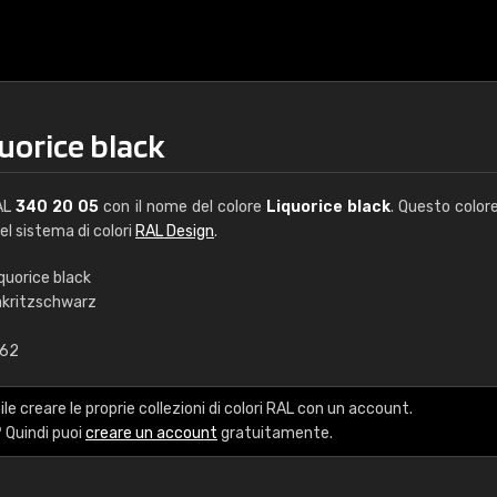
uorice black
RAL
340 20 05
con il nome del colore
Liquorice black
. Questo color
del sistema di colori
RAL Design
.
quorice black
akritzschwarz
€15
,62
RAL K7 a base d'ac
le creare le proprie collezioni di colori RAL con un account.
216 colori RAL Classi
 Quindi puoi
creare un account
gratuitamente.
5 x 15 cm, lucido