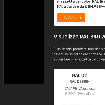
mazzetta dei colori RAL fis
RAL
a partire da €154,95
(IVA
Info / ordine
Visualizza RAL 340 20
È un rischio prendere una decisi
essere sicuri del colore corretto, s
acquistare un mazzetta dei color
RAL D2
RAL DESIGN
€
154,95
IVA esclusa
€
189,04
IVA inclusa