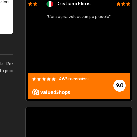
olori
Cristiana Floris
"Consegna veloce, un po piccole"
"
e
le. Per
to puoi
463
recensioni
9,0