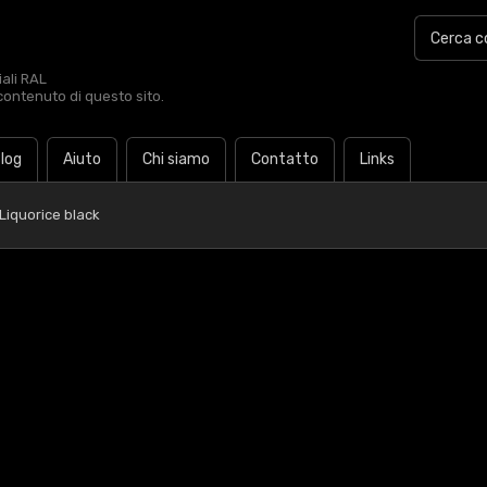
iali RAL
contenuto di questo sito.
log
Aiuto
Chi siamo
Contatto
Links
Liquorice black