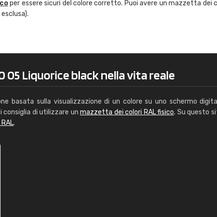
ico
per essere sicuri del colore corretto. Puoi avere un mazzetta dei c
Caterina Maifredi
 esclusa).
"buon servizio"
 05 Liquorice black nella vita reale
one basata sulla visualizzazione di un colore su uno schermo digita
i consiglia di utilizzare un
mazzetta dei colori RAL fisico
. Su questo si
i RAL
.