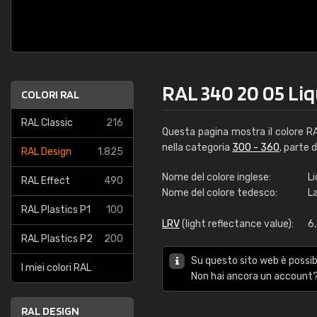
RAL 340 20 05 Liq
COLORI RAL
RAL Classic
216
Questa pagina mostra il colore 
nella categoria
300 - 360
, parte 
RAL Design
1.825
Nome del colore inglese:
Li
RAL Effect
490
Nome del colore tedesco:
L
RAL Plastics P1
100
LRV
(light reflectance value):
6
RAL Plastics P2
200
Su questo sito web è possibi
I miei colori RAL
Non hai ancora un account?
RAL DESIGN