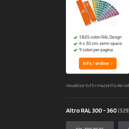
1.825 colori RAL Design
6 x 30 cm, semi-opaco
9 colori per pagina
Info / ordine
visualizza tutti i mazzetta dei co
Altro RAL 300 - 360
(329