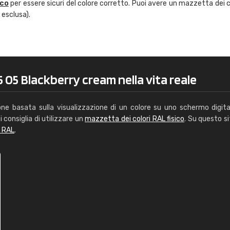
ico
per essere sicuri del colore corretto. Puoi avere un mazzetta dei c
Caterina Maifredi
 esclusa).
"buon servizio"
 05 Blackberry cream nella vita reale
one basata sulla visualizzazione di un colore su uno schermo digita
i consiglia di utilizzare un
mazzetta dei colori RAL fisico
. Su questo si
i RAL
.