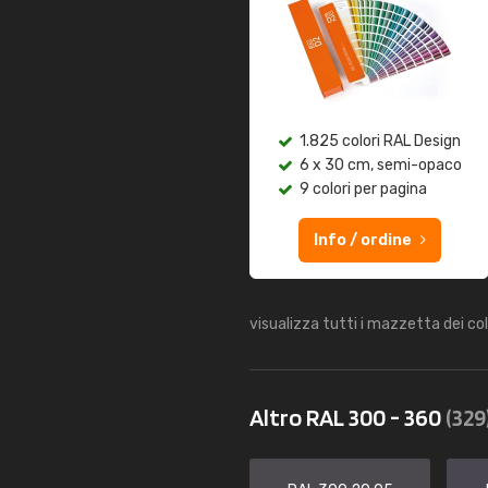
1.825 colori RAL Design
6 x 30 cm, semi-opaco
9 colori per pagina
Info / ordine
visualizza tutti i mazzetta dei co
Altro RAL 300 - 360
(329