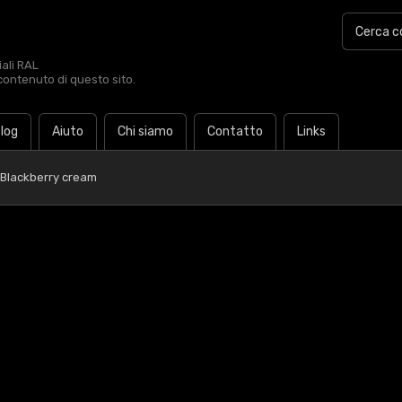
iali RAL
contenuto di questo sito.
log
Aiuto
Chi siamo
Contatto
Links
 Blackberry cream