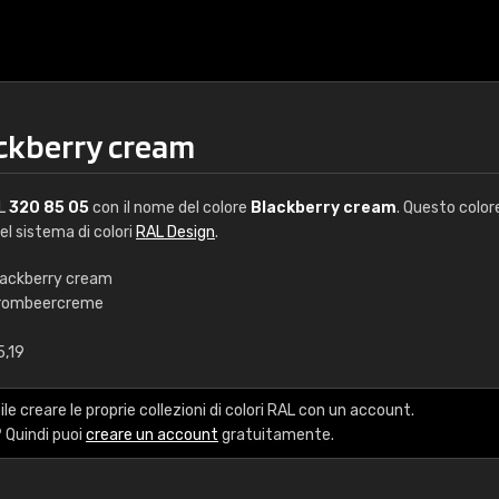
ackberry cream
AL
320 85 05
con il nome del colore
Blackberry cream
. Questo color
del sistema di colori
RAL Design
.
lackberry cream
rombeercreme
€15
5,19
RAL K7 a base d'ac
le creare le proprie collezioni di colori RAL con un account.
216 colori RAL Classi
 Quindi puoi
creare un account
gratuitamente.
5 x 15 cm, lucido