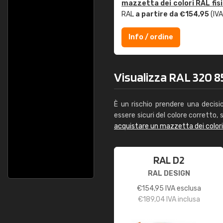
mazzetta dei colori RAL fis
RAL
a partire da €154,95
(IVA
Info / ordine
Visualizza RAL 320 85
È un rischio prendere una decisi
essere sicuri del colore corretto, s
acquistare un mazzetta dei color
RAL D2
RAL DESIGN
€
154,95
IVA esclusa
€
189,04
IVA inclusa