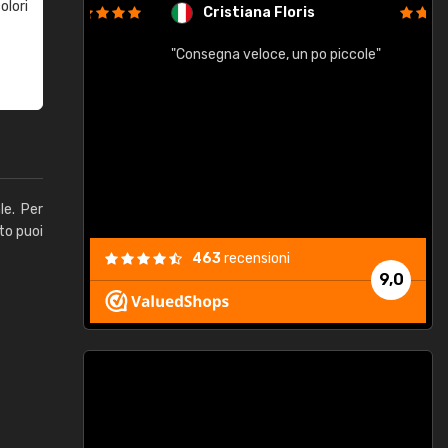
olori
Cristiana Floris
"Consegna veloce, un po piccole"
"
e
le. Per
to puoi
463
recensioni
9,0