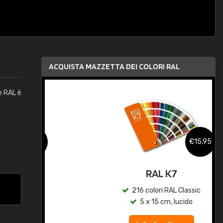
ACQUISTA MAZZETTA DEI COLORI RAL
e RAL è
,95
€15,95
qua
RAL K7
c
216 colori RAL Classic
5 x 15 cm, lucido