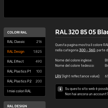
RAL 320 85 05 Bl
COLORI RAL
RAL Classic
216
Questa pagina mostra il colore R
nella categoria
300 - 360
, parte 
RAL Design
1.825
Nome del colore inglese:
B
RAL Effect
490
Nome del colore tedesco:
B
RAL Plastics P1
100
LRV
(light reflectance value):
6
RAL Plastics P2
200
Su questo sito web è possibi
I miei colori RAL
Non hai ancora un account?
RAL DESIGN