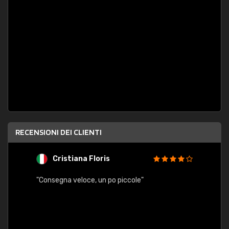
RECENSIONI DEI CLIENTI
Cristiana Floris
M
"Consegna veloce, un po piccole"
"conse
esatt