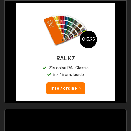
€15,95
RAL K7
216 colori RAL Classic
5 x 15 cm, lucido
Info / ordine