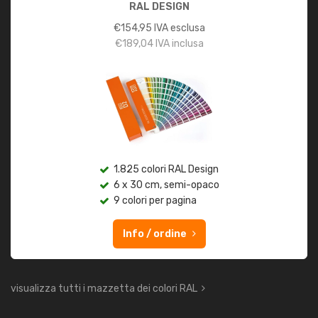
RAL DESIGN
€
154,95
IVA esclusa
€
189,04
IVA inclusa
1.825 colori RAL Design
6 x 30 cm, semi-opaco
9 colori per pagina
Info / ordine
visualizza tutti i mazzetta dei colori RAL