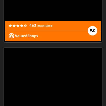
463
recensioni
9,0