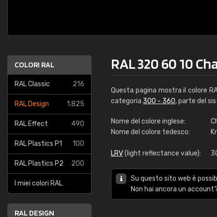
RAL 320 60 10 Cha
COLORI RAL
RAL Classic
216
Questa pagina mostra il colore R
categoria
300 - 360
, parte del si
RAL Design
1.825
Nome del colore inglese:
Ch
RAL Effect
490
Nome del colore tedesco:
Kr
RAL Plastics P1
100
LRV
(light reflectance value):
3
RAL Plastics P2
200
Su questo sito web è possibi
I miei colori RAL
Non hai ancora un account?
RAL DESIGN