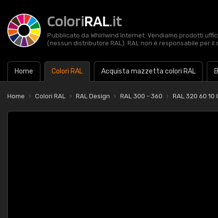
Colori
RAL
.it
Pubblicato da Whirlwind Internet. Vendiamo prodotti uffic
(nessun distributore RAL). RAL non è responsabile per il 
Home
Colori RAL
Acquista mazzetta colori RAL
B
Home
Colori RAL
RAL Design
RAL 300 - 360
RAL 320 60 10 C