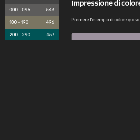
Impressione di color
000 - 095
543
Premere l'esempio di colore qui so
100 - 190
496
200 - 290
457
300 - 360
329
Importante:
sugli schermi d
l'impressione del colore su 