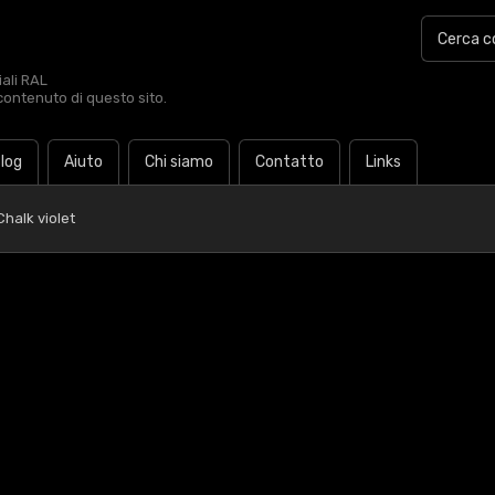
iali RAL
contenuto di questo sito.
log
Aiuto
Chi siamo
Contatto
Links
halk violet