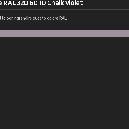
e RAL 320 60 10 Chalk violet
tto per ingrandire questo colore RAL:
ei computer i colori RAL non appaiono completamente autentici.
questa pagina solo come riferimento. Si consiglia di
acquistar