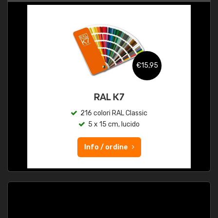
€15,95
RAL K7
216 colori RAL Classic
5 x 15 cm, lucido
Info / ordine