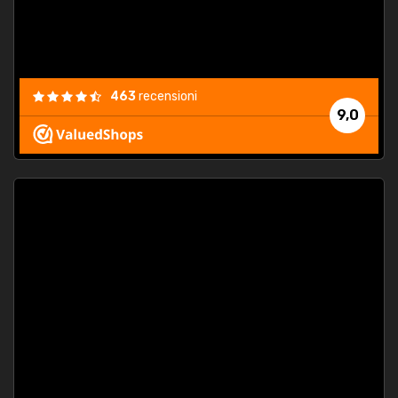
463
recensioni
9,0