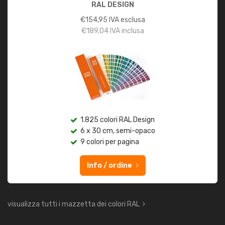
RAL DESIGN
€
154,95
IVA esclusa
€
189,04
IVA inclusa
1.825 colori RAL Design
6 x 30 cm, semi-opaco
9 colori per pagina
Info / ordine
visualizza tutti i mazzetta dei colori RAL