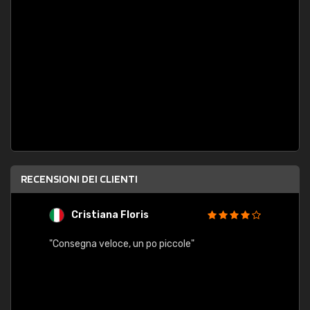
RECENSIONI DEI CLIENTI
Cristiana Floris
M
"Consegna veloce, un po piccole"
"conse
esatt