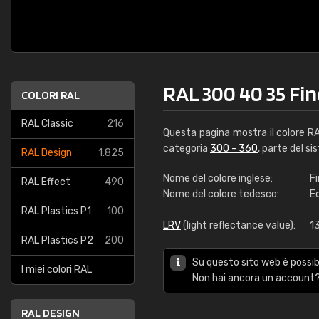
RAL 300 40 35 Fin
COLORI RAL
RAL Classic
216
Questa pagina mostra il colore R
categoria
300 - 360
, parte del si
RAL Design
1.825
Nome del colore inglese:
Fi
RAL Effect
490
Nome del colore tedesco:
E
RAL Plastics P1
100
LRV
(light reflectance value):
1
RAL Plastics P2
200
Su questo sito web è possibi
I miei colori RAL
Non hai ancora un account?
RAL DESIGN