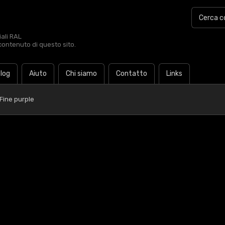
iali RAL
contenuto di questo sito.
log
Aiuto
Chi siamo
Contatto
Links
Fine purple