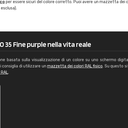
ico
per essere sicuri del colore corretto. Puoi avere un mazzetta dei c
Caterina Maifredi
 esclusa).
"buon servizio"
 35 Fine purple nella vita reale
one basata sulla visualizzazione di un colore su uno schermo digita
i consiglia di utilizzare un
mazzetta dei colori RAL fisico
. Su questo si
i RAL
.