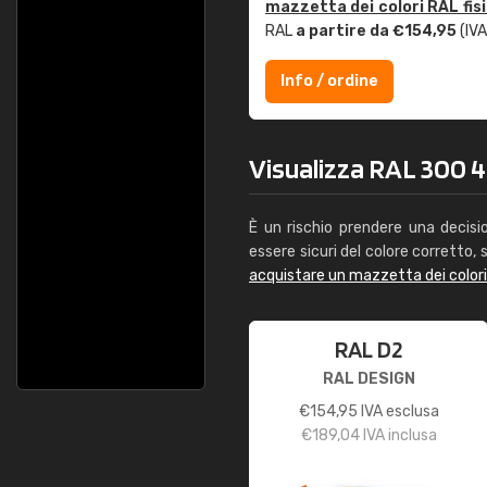
mazzetta dei colori RAL fis
RAL
a partire da €154,95
(IVA
Info / ordine
Visualizza RAL 300 40
È un rischio prendere una decisi
essere sicuri del colore corretto, s
acquistare un mazzetta dei color
RAL D2
RAL DESIGN
€
154,95
IVA esclusa
€
189,04
IVA inclusa