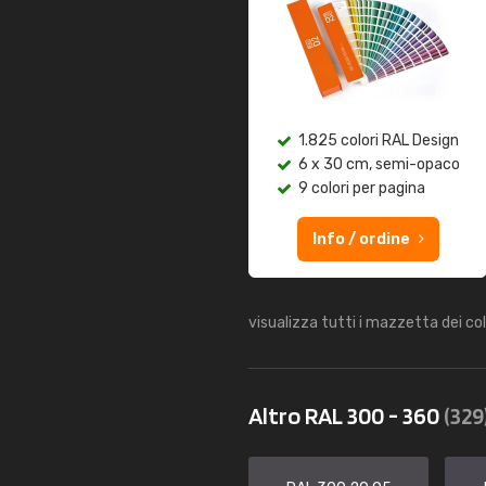
1.825 colori RAL Design
6 x 30 cm, semi-opaco
9 colori per pagina
Info / ordine
visualizza tutti i mazzetta dei co
Altro RAL 300 - 360
(329