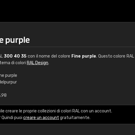
e purple
AL
300 40 35
con il nome del colore
Fine purple
. Questo colore RAL 
stema di colori
RAL Design
.
ne purple
delpurpur
€15
3,98
RAL K7 a base d'ac
le creare le proprie collezioni di colori RAL con un account.
216 colori RAL Classi
 Quindi puoi
creare un account
gratuitamente.
5 x 15 cm, lucido