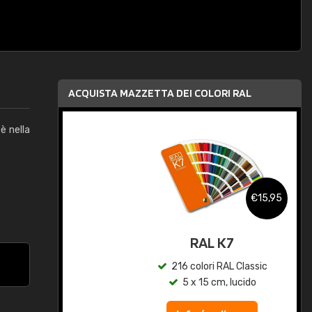
ACQUISTA MAZZETTA DEI COLORI RAL
è nella
,95
€15,95
qua
RAL K7
c
216 colori RAL Classic
5 x 15 cm, lucido