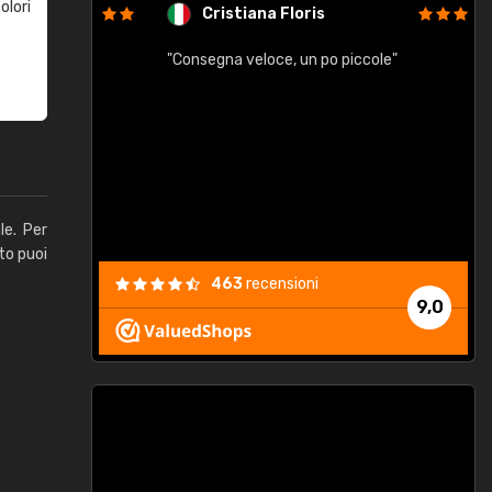
olori
Cristiana Floris
"Consegna veloce, un po piccole"
"
e
le. Per
to puoi
463
recensioni
9,0