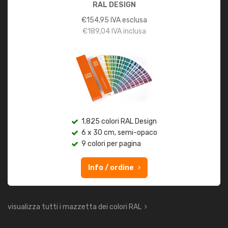
RAL DESIGN
€
154,95
IVA esclusa
€
189,04
IVA inclusa
1.825 colori RAL Design
6 x 30 cm, semi-opaco
9 colori per pagina
Info / ordine
visualizza tutti i mazzetta dei colori RAL