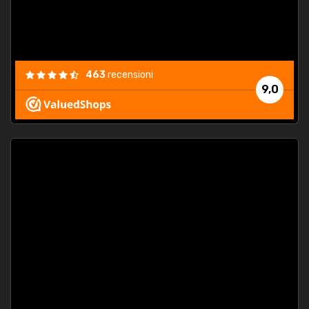
463
recensioni
9,0