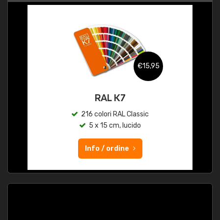
€15,95
RAL K7
216 colori RAL Classic
5 x 15 cm, lucido
Info / ordine