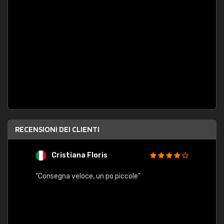
RECENSIONI DEI CLIENTI
Cristiana Floris
M
"Consegna veloce, un po piccole"
"conse
esatt