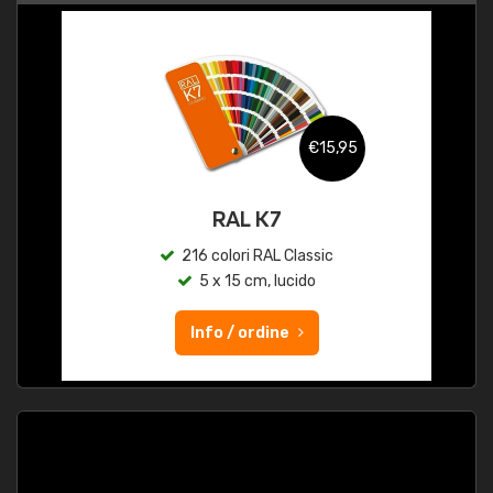
€15,95
RAL K7
216 colori RAL Classic
5 x 15 cm, lucido
Info / ordine