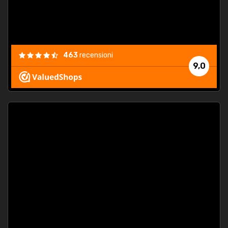
463
recensioni
9,0