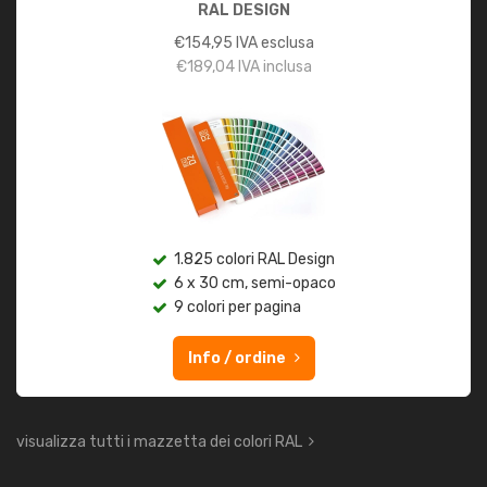
RAL DESIGN
€
154,95
IVA esclusa
€
189,04
IVA inclusa
1.825 colori RAL Design
6 x 30 cm, semi-opaco
9 colori per pagina
Info / ordine
visualizza tutti i mazzetta dei colori RAL