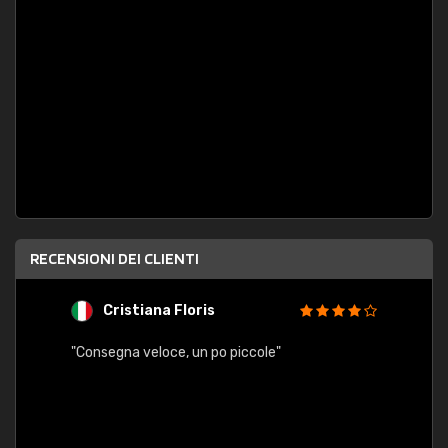
RECENSIONI DEI CLIENTI
Cristiana Floris
M
"Consegna veloce, un po piccole"
"conse
esatt