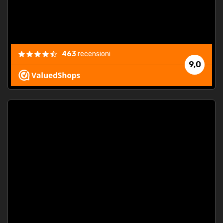
463
recensioni
9,0