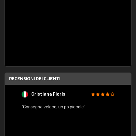
RECENSIONI DEI CLIENTI
Cristiana Floris
M
"Consegna veloce, un po piccole"
"conse
esatt