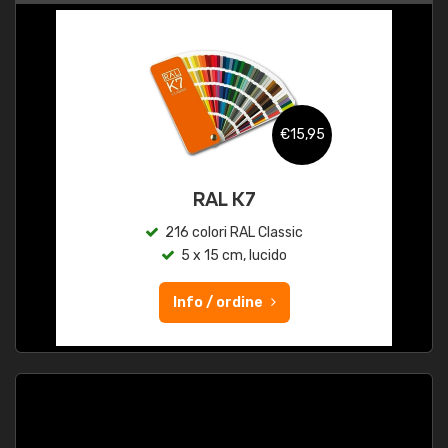
€15,95
RAL K7
216 colori RAL Classic
5 x 15 cm, lucido
Info / ordine