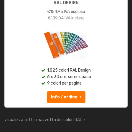
RAL DESIGN
€
154,95
IVA esclusa
€
189,04
IVA inclusa
1.825 colori RAL Design
6 x 30 cm, semi-opaco
9 colori per pagina
Info / ordine
visualizza tutti i mazzetta dei colori RAL