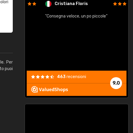
olori
Cristiana Floris
"Consegna veloce, un po piccole"
"
e
le. Per
to puoi
463
recensioni
9,0