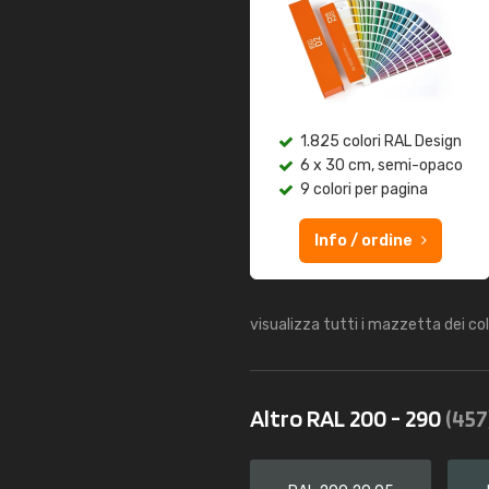
1.825 colori RAL Design
6 x 30 cm, semi-opaco
9 colori per pagina
Info / ordine
visualizza tutti i mazzetta dei co
Altro RAL 200 - 290
(457