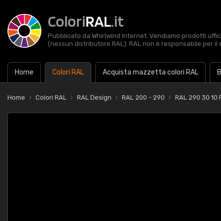
Colori
RAL
.it
Pubblicato da Whirlwind Internet. Vendiamo prodotti uffic
(nessun distributore RAL). RAL non è responsabile per il 
Home
Colori RAL
Acquista mazzetta colori RAL
B
Home
Colori RAL
RAL Design
RAL 200 - 290
RAL 290 30 10 