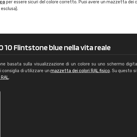
ico
per essere sicuri del colore corretto. Puoi avere un mazzetta dei c
Caterina Maifredi
 esclusa).
"buon servizio"
 10 Flintstone blue nella vita reale
one basata sulla visualizzazione di un colore su uno schermo digita
i consiglia di utilizzare un
mazzetta dei colori RAL fisico
. Su questo si
i RAL
.