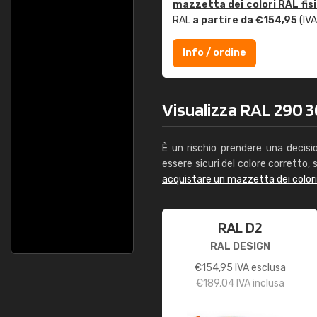
mazzetta dei colori RAL fis
RAL
a partire da €154,95
(IVA
Info / ordine
Visualizza RAL 290 30
È un rischio prendere una decisi
essere sicuri del colore corretto, s
acquistare un mazzetta dei color
RAL D2
RAL DESIGN
€
154,95
IVA esclusa
€
189,04
IVA inclusa