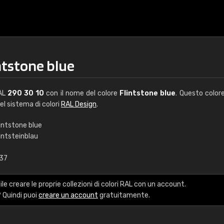
ntstone blue
RAL
290 30 10
con il nome del colore
Flintstone blue
. Questo color
del sistema di colori
RAL Design
.
intstone blue
intsteinblau
€15
,37
RAL K7 a base d'ac
le creare le proprie collezioni di colori RAL con un account.
216 colori RAL Classi
 Quindi puoi
creare un account
gratuitamente.
5 x 15 cm, lucido