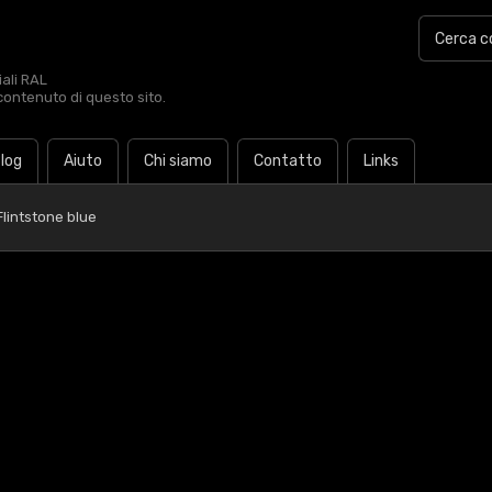
iali RAL
contenuto di questo sito.
log
Aiuto
Chi siamo
Contatto
Links
Flintstone blue