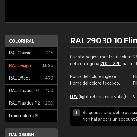
RAL 290 30 10 Fli
COLORI RAL
RAL Classic
216
Questa pagina mostra il colore 
nella categoria
200 - 290
, parte 
RAL Design
1.825
Nome del colore inglese:
Fl
RAL Effect
490
Nome del colore tedesco:
Fl
RAL Plastics P1
100
LRV
(light reflectance value):
9
RAL Plastics P2
200
Su questo sito web è possibi
I miei colori RAL
Non hai ancora un account?
RAL DESIGN