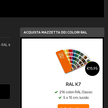
ACQUISTA MAZZETTA DEI COLORI RAL
e RAL è
,95
€15,95
qua
RAL K7
c
216 colori RAL Classic
5 x 15 cm, lucido