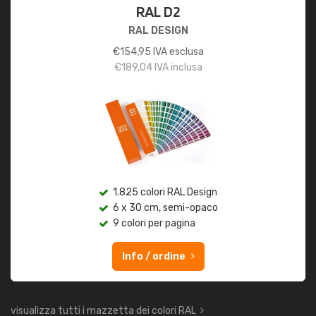
RAL D2
RAL DESIGN
€
154,95
IVA esclusa
€
189,04
IVA inclusa
1.825 colori RAL Design
6 x 30 cm, semi-opaco
9 colori per pagina
Info / ordine
visualizza tutti i mazzetta dei colori RAL