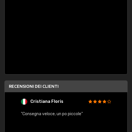
RECENSIONI DEI CLIENTI
Cristiana Floris
M
"Consegna veloce, un po piccole"
"conse
esatt