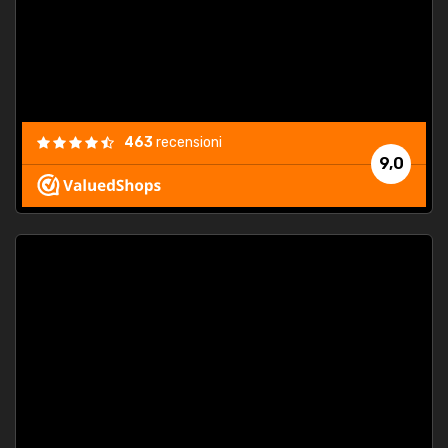
463
recensioni
9,0