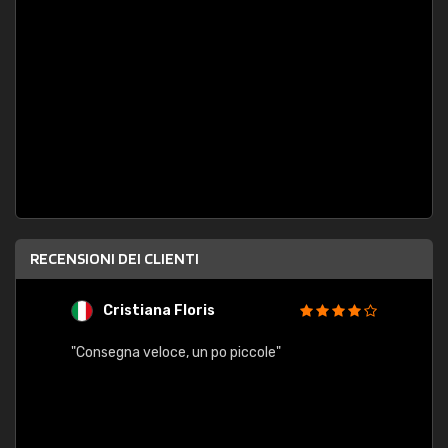
RECENSIONI DEI CLIENTI
Cristiana Floris
M
"Consegna veloce, un po piccole"
"conse
esatt