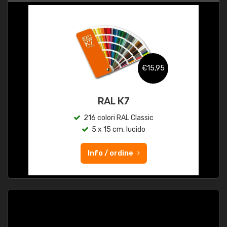
€15,95
RAL K7
216 colori RAL Classic
5 x 15 cm, lucido
Info / ordine