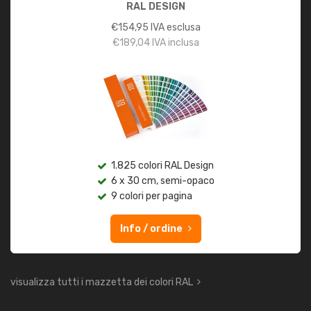
RAL DESIGN
€
154,95
IVA esclusa
€
189,04
IVA inclusa
1.825 colori RAL Design
6 x 30 cm, semi-opaco
9 colori per pagina
Info / ordine
visualizza tutti i mazzetta dei colori RAL