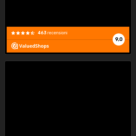
463
recensioni
9,0