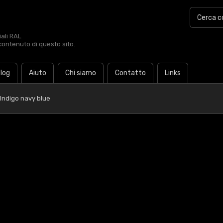
iali RAL
contenuto di questo sito.
log
Aiuto
Chi siamo
Contatto
Links
Indigo navy blue