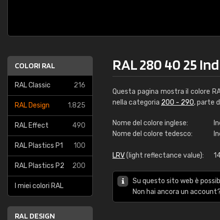
RAL 280 40 25 Ind
COLORI RAL
RAL Classic
216
Questa pagina mostra il colore R
nella categoria
200 - 290
, parte 
RAL Design
1.825
Nome del colore inglese:
In
RAL Effect
490
Nome del colore tedesco:
I
RAL Plastics P1
100
LRV
(light reflectance value):
1
RAL Plastics P2
200
Su questo sito web è possibi
I miei colori RAL
Non hai ancora un account?
RAL DESIGN