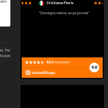
olori
Cristiana Floris
"Consegna veloce, un po piccole"
"
e
le. Per
to puoi
463
recensioni
9,0