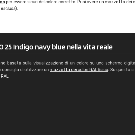
ico
per essere sicuri del colore corretto. Puoi avere un mazzetta dei c
Caterina Maifredi
 esclusa).
"buon servizio"
 25 Indigo navy blue nella vita reale
one basata sulla visualizzazione di un colore su uno schermo digita
i consiglia di utilizzare un
mazzetta dei colori RAL fisico
. Su questo si
i RAL
.