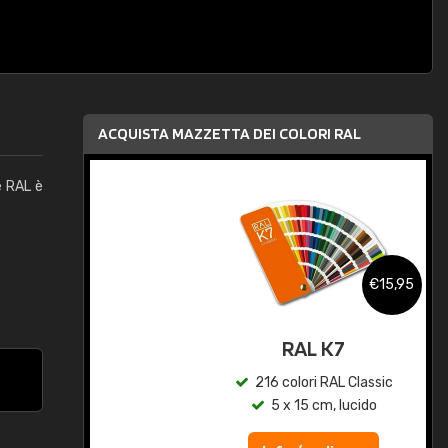
ACQUISTA MAZZETTA DEI COLORI RAL
e RAL è
,95
€15,95
qua
RAL K7
c
216 colori RAL Classic
5 x 15 cm, lucido