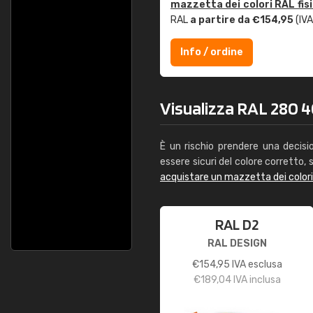
mazzetta dei colori RAL fis
RAL
a partire da €154,95
(IVA
Info / ordine
Visualizza RAL 280 40
È un rischio prendere una decisi
essere sicuri del colore corretto, s
acquistare un mazzetta dei color
RAL D2
RAL DESIGN
€
154,95
IVA esclusa
€
189,04
IVA inclusa