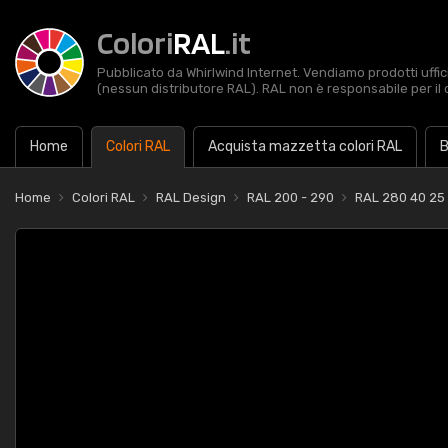
Colori
RAL
.it
Pubblicato da Whirlwind Internet. Vendiamo prodotti uffic
(nessun distributore RAL). RAL non è responsabile per il 
Home
Colori RAL
Acquista mazzetta colori RAL
B
Home
Colori RAL
RAL Design
RAL 200 - 290
RAL 280 40 25 