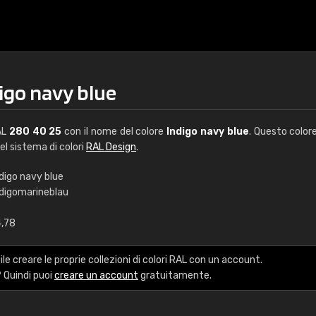
igo navy blue
AL
280 40 25
con il nome del colore
Indigo navy blue
. Questo color
del sistema di colori
RAL Design
.
digo navy blue
ndigomarineblau
€15
4,78
RAL K7 a base d'ac
le creare le proprie collezioni di colori RAL con un account.
216 colori RAL Classi
 Quindi puoi
creare un account
gratuitamente.
5 x 15 cm, lucido