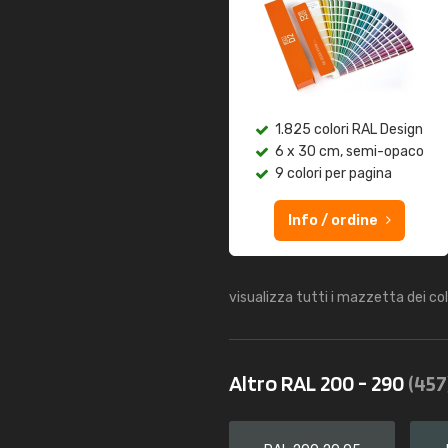
1.825 colori RAL Design
6 x 30 cm, semi-opaco
9 colori per pagina
Info / ordine
visualizza tutti i mazzetta dei co
Altro RAL 200 - 290
(457