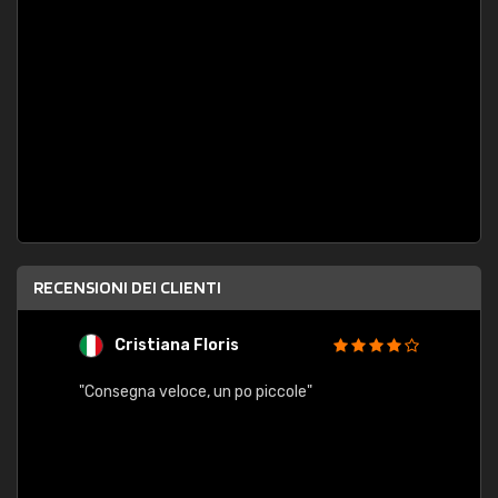
RECENSIONI DEI CLIENTI
Cristiana Floris
M
"Consegna veloce, un po piccole"
"conse
esatt