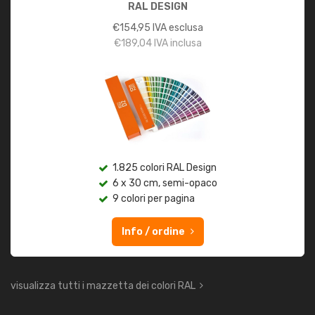
RAL DESIGN
€
154,95
IVA esclusa
€
189,04
IVA inclusa
1.825 colori RAL Design
6 x 30 cm, semi-opaco
9 colori per pagina
Info / ordine
visualizza tutti i mazzetta dei colori RAL