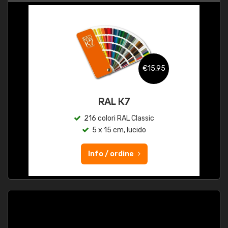
€15,95
RAL K7
216 colori RAL Classic
5 x 15 cm, lucido
Info / ordine