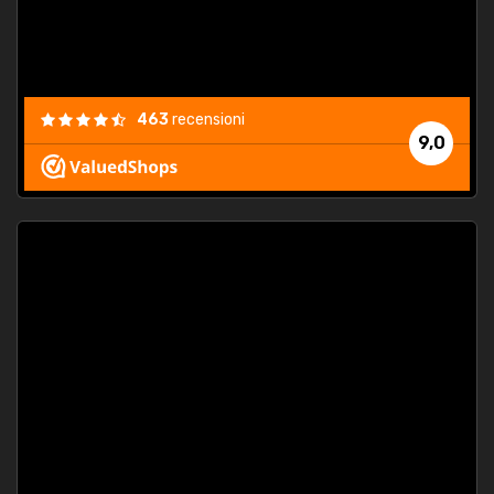
463
recensioni
9,0