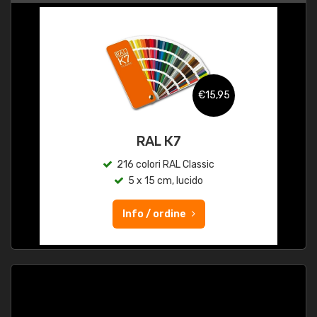
€15,95
RAL K7
216 colori RAL Classic
5 x 15 cm, lucido
Info / ordine