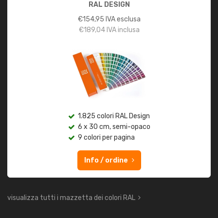
RAL DESIGN
€
154,95
IVA esclusa
€
189,04
IVA inclusa
1.825 colori RAL Design
6 x 30 cm, semi-opaco
9 colori per pagina
Info / ordine
visualizza tutti i mazzetta dei colori RAL