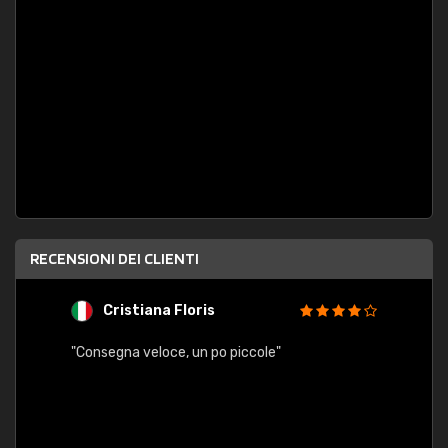
RECENSIONI DEI CLIENTI
Cristiana Floris
M
"Consegna veloce, un po piccole"
"conse
esatt