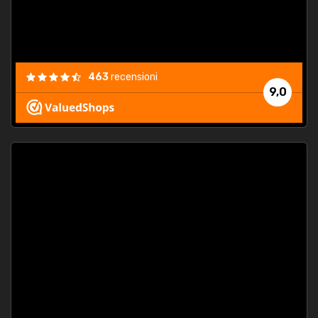
463
recensioni
9,0