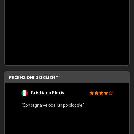
RECENSIONI DEI CLIENTI
Cristiana Floris
M
"Consegna veloce, un po piccole"
"conse
esatt