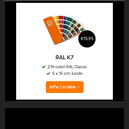
€15,95
RAL K7
216 colori RAL Classic
5 x 15 cm, lucido
Info / ordine