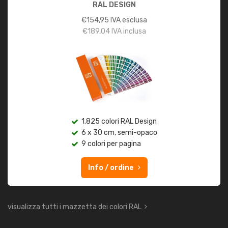
RAL DESIGN
€
154,95
IVA esclusa
€
189,04
IVA inclusa
1.825 colori RAL Design
6 x 30 cm, semi-opaco
9 colori per pagina
Info / ordine
visualizza tutti i mazzetta dei colori RAL