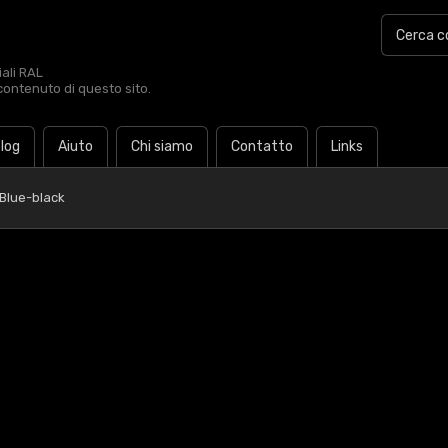
iali RAL
contenuto di questo sito.
log
Aiuto
Chi siamo
Contatto
Links
Blue-black