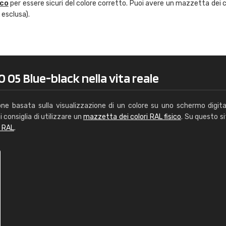
ico
per essere sicuri del colore corretto. Puoi avere un mazzetta dei c
Caterina Maifredi
 esclusa).
"buon servizio"
 05 Blue-black nella vita reale
one basata sulla visualizzazione di un colore su uno schermo digita
i consiglia di utilizzare un
mazzetta dei colori RAL fisico
. Su questo si
i RAL
.