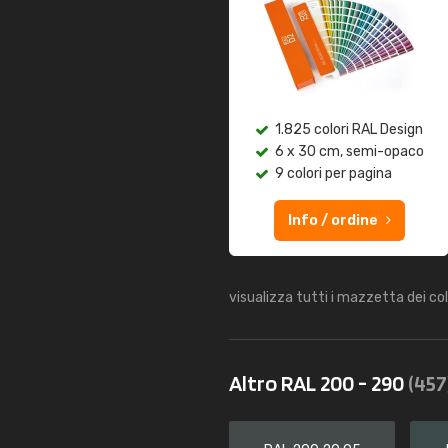
1.825 colori RAL Design
6 x 30 cm, semi-opaco
9 colori per pagina
Info / ordine
visualizza tutti i mazzetta dei co
Altro RAL 200 - 290
(457