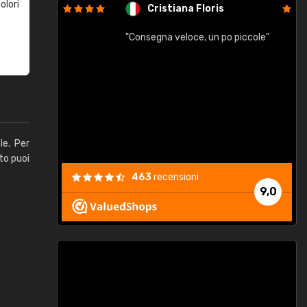
olori
Cristiana Floris
"Consegna veloce, un po piccole"
"
e
le. Per
to puoi
463
recensioni
9,0