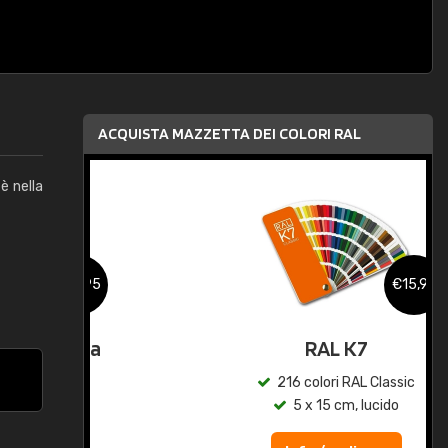
ACQUISTA MAZZETTA DEI COLORI RAL
è nella
,95
€15,95
qua
RAL K7
c
216 colori RAL Classic
5 x 15 cm, lucido