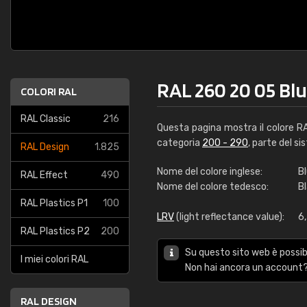
RAL 260 20 05 Bl
COLORI RAL
RAL Classic
216
Questa pagina mostra il colore 
categoria
200 - 290
, parte del si
RAL Design
1.825
Nome del colore inglese:
B
RAL Effect
490
Nome del colore tedesco:
B
RAL Plastics P1
100
LRV
(light reflectance value):
6,
RAL Plastics P2
200
Su questo sito web è possibi
I miei colori RAL
Non hai ancora un account?
RAL DESIGN