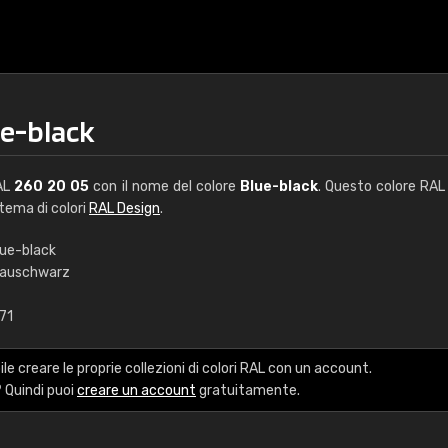
ue-black
RAL
260 20 05
con il nome del colore
Blue-black
. Questo colore RAL 
stema di colori
RAL Design
.
lue-black
lauschwarz
€15
71
RAL K7 a base d'ac
le creare le proprie collezioni di colori RAL con un account.
216 colori RAL Classi
 Quindi puoi
creare un account
gratuitamente.
5 x 15 cm, lucido