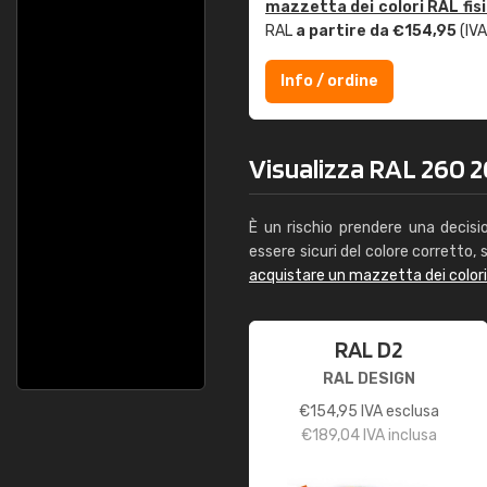
mazzetta dei colori RAL fis
RAL
a partire da €154,95
(IVA
Info / ordine
Visualizza RAL 260 20
È un rischio prendere una decisi
essere sicuri del colore corretto, s
acquistare un mazzetta dei color
RAL D2
RAL DESIGN
€
154,95
IVA esclusa
€
189,04
IVA inclusa