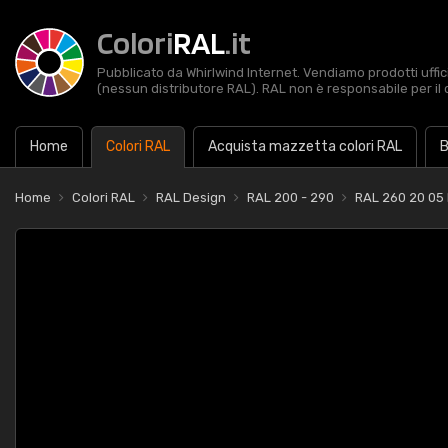
Colori
RAL
.it
Pubblicato da Whirlwind Internet. Vendiamo prodotti uffic
(nessun distributore RAL). RAL non è responsabile per il 
Home
Colori RAL
Acquista mazzetta colori RAL
B
Home
Colori RAL
RAL Design
RAL 200 - 290
RAL 260 20 05 