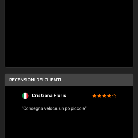
RECENSIONI DEI CLIENTI
Cristiana Floris
M
"Consegna veloce, un po piccole"
"conse
esatt