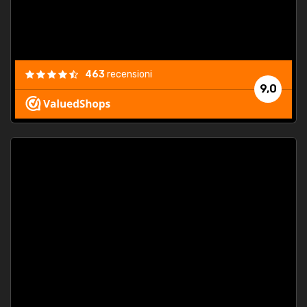
463
recensioni
9,0