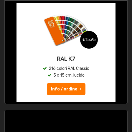
€15,95
RAL K7
216 colori RAL Classic
5 x 15 cm, lucido
Info / ordine