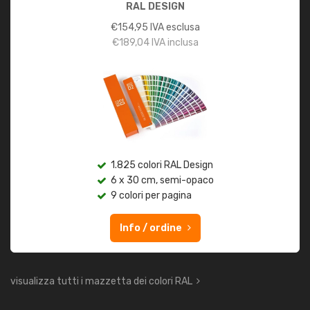
RAL DESIGN
€
154,95
IVA esclusa
€
189,04
IVA inclusa
1.825 colori RAL Design
6 x 30 cm, semi-opaco
9 colori per pagina
Info / ordine
visualizza tutti i mazzetta dei colori RAL