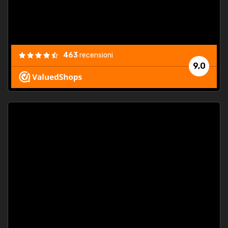
463
recensioni
9,0