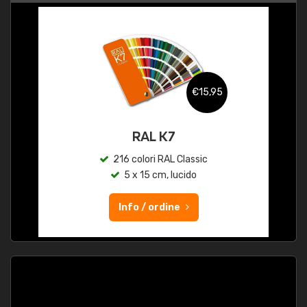
€15,95
RAL K7
216 colori RAL Classic
5 x 15 cm, lucido
Info / ordine