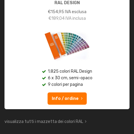
RAL DESIGN
€
154,95
IVA esclusa
€
189,04
IVA inclusa
1.825 colori RAL Design
6 x 30 cm, semi-opaco
9 colori per pagina
Info / ordine
visualizza tutti i mazzetta dei colori RAL