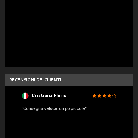
RECENSIONI DEI CLIENTI
Cristiana Floris
M
"Consegna veloce, un po piccole"
"conse
esatt