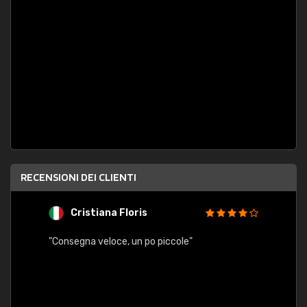
RECENSIONI DEI CLIENTI
Cristiana Floris
M
"Consegna veloce, un po piccole"
"conse
esatt