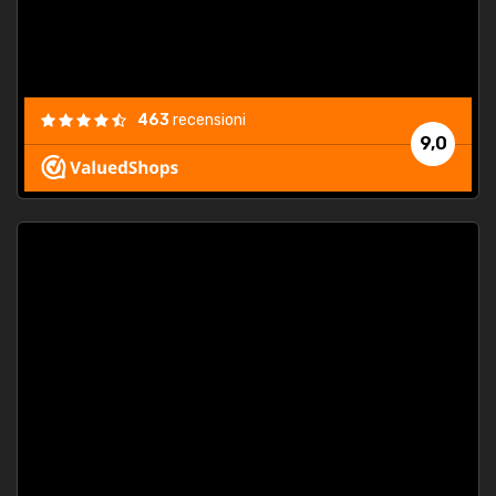
463
recensioni
9,0