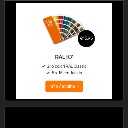
€15,95
RAL K7
216 colori RAL Classic
5 x 15 cm, lucido
Info / ordine