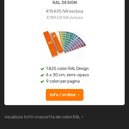
RAL DESIGN
€
154,95
IVA esclusa
€
189,04
IVA inclusa
1.825 colori RAL Design
6 x 30 cm, semi-opaco
9 colori per pagina
Info / ordine
visualizza tutti i mazzetta dei colori RAL