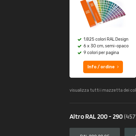
1.825 colori RAL Design
6 x 30 cm, semi-opaco
9 colori per pagina
Info / ordine
visualizza tutti i mazzetta dei co
Altro RAL 200 - 290
(457