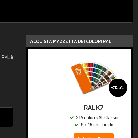
ACQUISTA MAZZETTA DEI COLORI RAL
e RAL è
,95
€15,95
qua
RAL K7
c
216 colori RAL Classic
5 x 15 cm, lucido