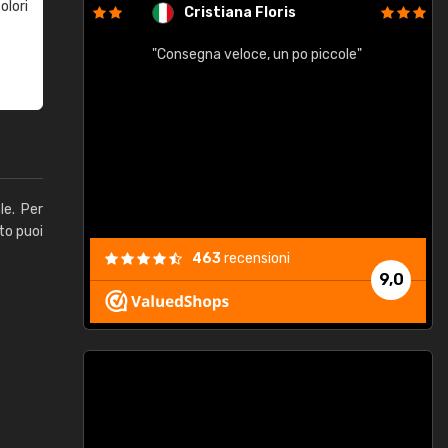
olori
Cristiana Floris
"Consegna veloce, un po piccole"
"
e
le. Per
to puoi
463
recensioni
9,0