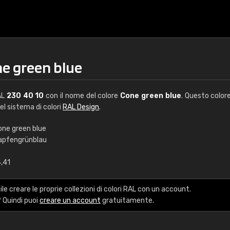
ne green blue
AL
230 40 10
con il nome del colore
Cone green blue
. Questo color
del sistema di colori
RAL Design
.
one green blue
apfengrünblau
€15
4,41
RAL K7 a base d'ac
le creare le proprie collezioni di colori RAL con un account.
216 colori RAL Classi
 Quindi puoi
creare un account
gratuitamente.
5 x 15 cm, lucido