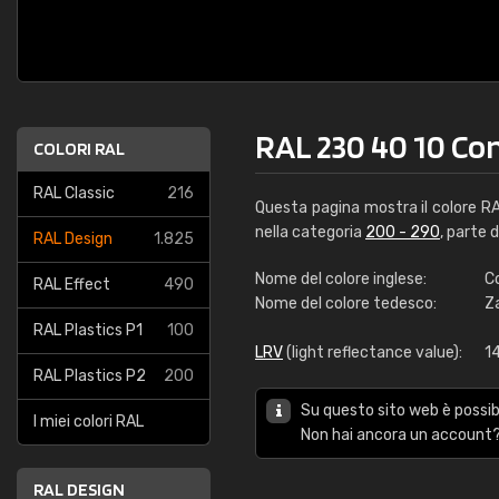
RAL 230 40 10 Co
COLORI RAL
RAL Classic
216
Questa pagina mostra il colore R
nella categoria
200 - 290
, parte 
RAL Design
1.825
Nome del colore inglese:
C
RAL Effect
490
Nome del colore tedesco:
Z
RAL Plastics P1
100
LRV
(light reflectance value):
1
RAL Plastics P2
200
Su questo sito web è possibi
I miei colori RAL
Non hai ancora un account?
RAL DESIGN