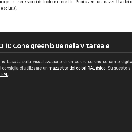
ico
per essere sicuri del colore corretto. Puoi avere un mazzetta dei c
Caterina Maifredi
 esclusa).
"buon servizio"
 10 Cone green blue nella vita reale
one basata sulla visualizzazione di un colore su uno schermo digita
i consiglia di utilizzare un
mazzetta dei colori RAL fisico
. Su questo si
i RAL
.