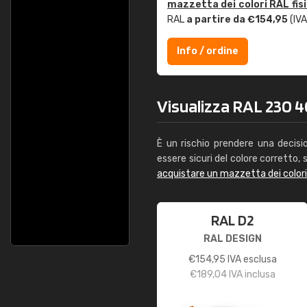
mazzetta dei colori RAL fis
RAL
a partire da €154,95
(IVA
Info / ordine
Visualizza RAL 230 40
È un rischio prendere una decisi
essere sicuri del colore corretto, s
acquistare un mazzetta dei color
RAL D2
RAL DESIGN
€
154,95
IVA esclusa
€
189,04
IVA inclusa