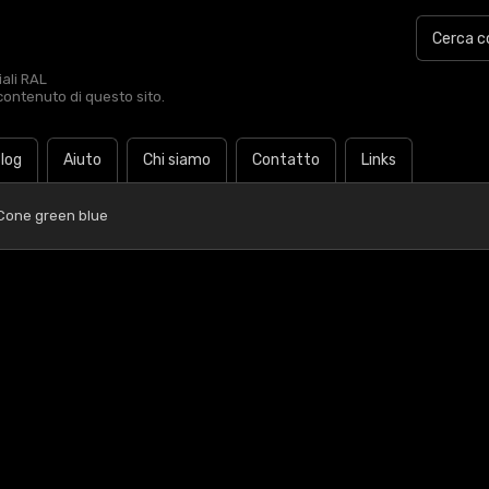
iali RAL
contenuto di questo sito.
log
Aiuto
Chi siamo
Contatto
Links
Cone green blue