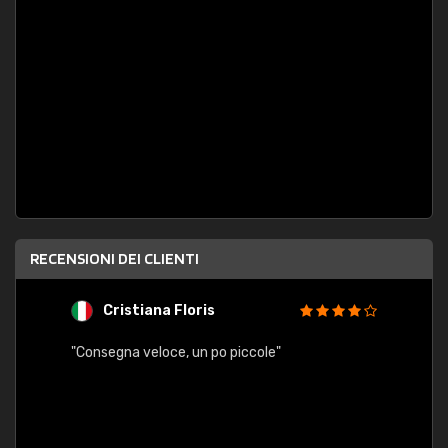
RECENSIONI DEI CLIENTI
Cristiana Floris
M
"Consegna veloce, un po piccole"
"conse
esatt