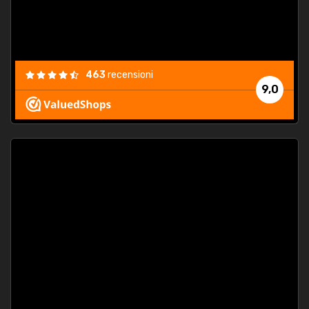
463
recensioni
9,0