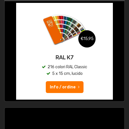
€15,95
RAL K7
216 colori RAL Classic
5 x 15 cm, lucido
Info / ordine