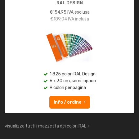
RAL DESIGN
€
154,95
IVA esclusa
€
189,04
IVA inclusa
1.825 colori RAL Design
6 x 30 cm, semi-opaco
9 colori per pagina
Info / ordine
visualizza tutti i mazzetta dei colori RAL